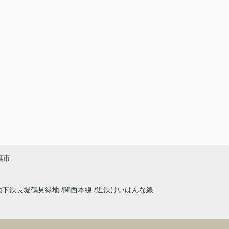
真市
地下鉄長堀鶴見緑地
関西本線
近鉄けいはんな線