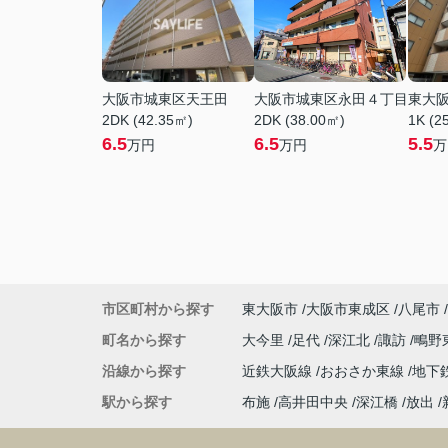
大阪市城東区天王田
大阪市城東区永田４丁目
東大
2DK (42.35㎡)
2DK (38.00㎡)
1K (2
6.5
6.5
5.5
万円
万円
万
市区町村から探す
東大阪市
大阪市東成区
八尾市
町名から探す
大今里
足代
深江北
諏訪
鴫野
沿線から探す
近鉄大阪線
おおさか東線
地下
駅から探す
布施
高井田中央
深江橋
放出