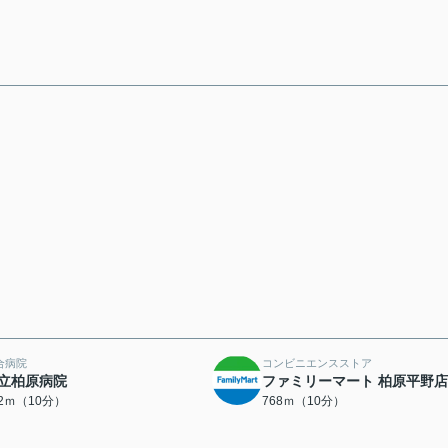
合病院
コンビニエンスストア
立柏原病院
ファミリーマート 柏原平野店
62ｍ（10分）
768ｍ（10分）