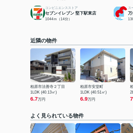
コンビニエンスストア
ス
セブンイレブン 堅下駅東店
万
1044ｍ（14分）
1
近隣の物件
柏原市法善寺２丁目
柏原市安堂町
1LDK (40.13㎡)
1LDK (40.51㎡)
2
6.7
6.9
7
万円
万円
よく見られている物件