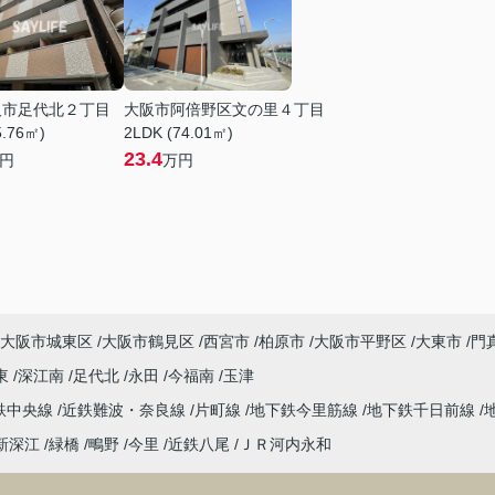
阪市足代北２丁目
大阪市阿倍野区文の里４丁目
5.76㎡)
2LDK (74.01㎡)
23.4
円
万円
大阪市城東区
大阪市鶴見区
西宮市
柏原市
大阪市平野区
大東市
門
東
深江南
足代北
永田
今福南
玉津
鉄中央線
近鉄難波・奈良線
片町線
地下鉄今里筋線
地下鉄千日前線
新深江
緑橋
鴫野
今里
近鉄八尾
ＪＲ河内永和