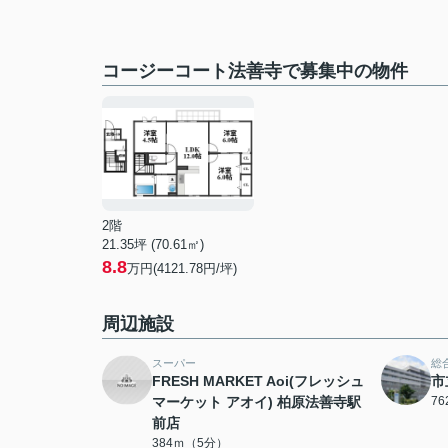
コージーコート法善寺で募集中の物件
2階
21.35坪 (70.61㎡)
8.8
万円(4121.78円/坪)
周辺施設
スーパー
総
FRESH MARKET Aoi(フレッシュ
市
マーケット アオイ) 柏原法善寺駅
7
前店
384ｍ（5分）