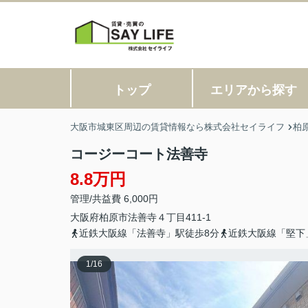
トップ
エリアから探す
大阪市城東区周辺の賃貸情報なら株式会社セイライフ
柏
コージーコート法善寺
8.8万円
管理/共益費 6,000円
大阪府
柏原市
法善寺
４丁目411-1
近鉄大阪線「法善寺」駅徒歩8分
近鉄大阪線「堅下
1
/
16