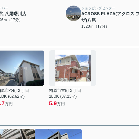
ーパー
ショッピングセンター
代 八尾曙川店
ACROSS PLAZA(アクロス 
306ｍ（17分）
ザ)八尾
1323ｍ（17分）
柏原市今町２丁目
柏原市古町２丁目
LDK (62.62㎡)
1LDK (37.13㎡)
.7
5.9
万円
万円