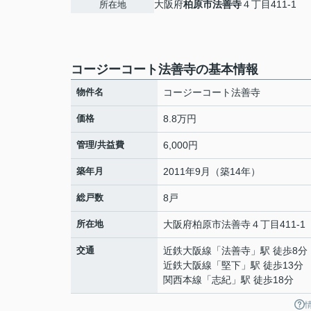
大阪府
柏原市
法善寺
４丁目411-1
所在地
コージーコート法善寺の基本情報
物件名
コージーコート法善寺
価格
8.8万円
管理/共益費
6,000円
築年月
2011年9月（築14年）
総戸数
8戸
所在地
大阪府
柏原市
法善寺
４丁目411-1
交通
近鉄大阪線
「
法善寺
」駅 徒歩8分
近鉄大阪線
「
堅下
」駅 徒歩13分
関西本線
「
志紀
」駅 徒歩18分