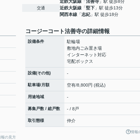
近鉄大阪線
「
法善寺
」駅 徒歩8分
近鉄大阪線
「
堅下
」駅 徒歩13分
交通
関西本線
「
志紀
」駅 徒歩18分
コージーコート法善寺の詳細情報
設備条件
駐輪場
敷地内ごみ置き場
インターネット対応
宅配ボックス
設備(その他)
-
駐車場/月額
空有/8,800円 (税込)
用途地域
-
募集戸数 / 総戸数
- / 8戸
取引態様
仲介
情報
情報の見方