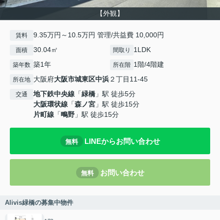
【外観】
9.35万円～10.5万円 管理/共益費 10,000円
賃料
30.04㎡
1LDK
面積
間取り
築1年
1階/4階建
築年数
所在階
大阪府
大阪市城東区
中浜
２丁目11-45
所在地
地下鉄中央線
「
緑橋
」駅 徒歩5分
交通
大阪環状線
「
森ノ宮
」駅 徒歩15分
片町線
「
鴫野
」駅 徒歩15分
LINEからお問い合わせ
無料
お問い合わせ
無料
Alivis緑橋の募集中物件