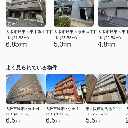
大阪市城東区東中浜１丁目
大阪市城東区永田４丁目
大阪市城東区東
1K (21.83㎡)
1K (25.53㎡)
1K (22.54㎡)
6.85
5.3
4.8
万円
万円
万円
よく見られている物件
大阪市城東区天王田
大阪市城東区永田４丁目
東大阪市足代北２丁目
2DK (42.35㎡)
2DK (38.00㎡)
1K (25.76㎡)
2
6.5
6.5
5.5
万円
万円
万円