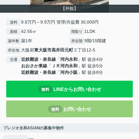
【外観】
9.8万円～9.9万円 管理/共益費 30,000円
賃料
42.55㎡
1LDK
面積
間取り
築1年
9階/15階建
築年数
所在階
大阪府
東大阪市
高井田元町
２丁目12-5
所在地
近鉄難波・奈良線
「
河内永和
」駅 徒歩4分
交通
おおさか東線
「
ＪＲ河内永和
」駅 徒歩5分
近鉄難波・奈良線
「
河内小阪
」駅 徒歩8分
LINEからお問い合わせ
無料
お問い合わせ
無料
プレジオ永和ASIANの募集中物件