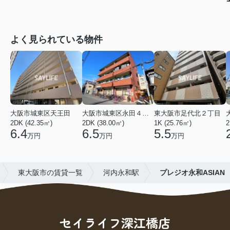
よく見られている物件
大阪市城東区天王田
大阪市城東区永田４丁目
東大阪市足代北２丁目
2DK (42.35㎡)
2DK (38.00㎡)
1K (25.76㎡)
2
6.4
6.5
5.5
万円
万円
万円
東大阪市の賃貸一覧
河内永和駅
プレジオ永和ASIAN
セイライフ深江橋店