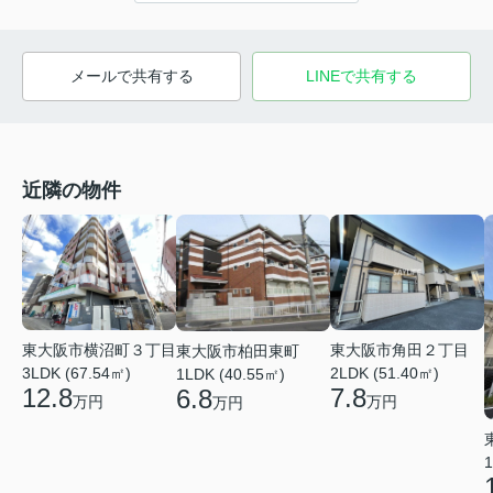
メールで共有する
LINEで共有する
近隣の物件
東大阪市横沼町３丁目
東大阪市角田２丁目
東大阪市柏田東町
3LDK (67.54㎡)
2LDK (51.40㎡)
1LDK (40.55㎡)
12.8
7.8
6.8
万円
万円
万円
1