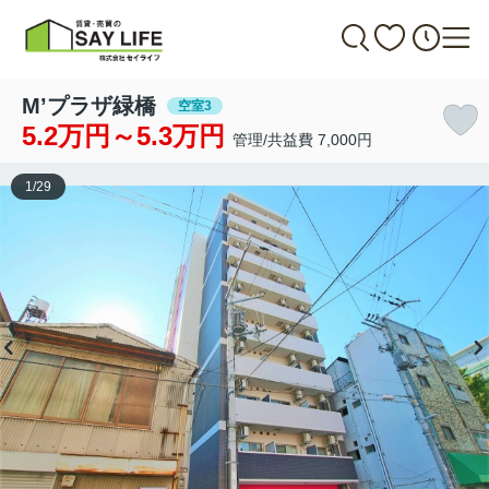
M’プラザ緑橋
空室3
5.2万円～5.3万円
管理/共益費 7,000円
1
/
29