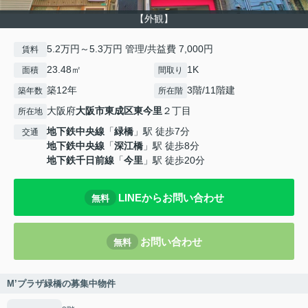
【外観】
5.2万円～5.3万円 管理/共益費 7,000円
賃料
23.48㎡
1K
面積
間取り
築12年
3階/11階建
築年数
所在階
大阪府
大阪市東成区
東今里
２丁目
所在地
地下鉄中央線
「
緑橋
」駅 徒歩7分
交通
地下鉄中央線
「
深江橋
」駅 徒歩8分
地下鉄千日前線
「
今里
」駅 徒歩20分
LINEからお問い合わせ
無料
お問い合わせ
無料
M’プラザ緑橋の募集中物件