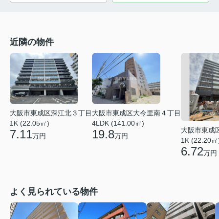
近隣の物件
大阪市東成区大今里南４丁目
大阪市東成区深江北３丁目
4LDK (141.00㎡)
1K (22.05㎡)
大阪市東成
19.8
7.11
万円
万円
1K (22.20㎡
6.72
万円
よく見られている物件