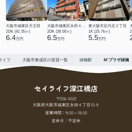
大阪市城東区天王田
大阪市城東区永田４丁目
東大阪市足代北２丁目
2DK (42.35㎡)
2DK (38.00㎡)
1K (25.76㎡)
2
6.4
6.5
5.5
万円
万円
万円
ライフ
大阪市東成区の賃貸一覧
緑橋駅
M’プラザ緑橋
セイライフ深江橋店
〒536-0022
大阪府大阪市城東区永田４丁目10-9
営業時間：
9:30～18:30
定休日：
不定休