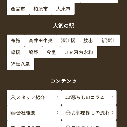
西宮市
柏原市
大東市
人気の駅
布施
高井田中央
深江橋
放出
新深江
緑橋
鴫野
今里
ＪＲ河内永和
近鉄八尾
コンテンツ
スタッフ紹介
暮らしのコラム
会社概要
お部屋探しの流れ