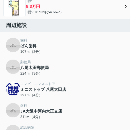
1階
8.3万円
1階 / 16.53坪(54.66㎡)
周辺施設
歯科
ばん歯科
107ｍ（2分）
郵便局
八尾太田郵便局
224ｍ（3分）
コンビニエンスストア
ミニストップ 八尾太田店
297ｍ（4分）
銀行
JA大阪中河内大正支店
311ｍ（4分）
総合病院