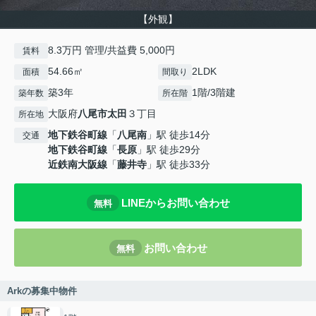
【外観】
8.3万円 管理/共益費 5,000円
賃料
54.66㎡
2LDK
面積
間取り
築3年
1階/3階建
築年数
所在階
大阪府
八尾市
太田
３丁目
所在地
地下鉄谷町線
「
八尾南
」駅 徒歩14分
交通
地下鉄谷町線
「
長原
」駅 徒歩29分
近鉄南大阪線
「
藤井寺
」駅 徒歩33分
LINEからお問い合わせ
無料
お問い合わせ
無料
Arkの募集中物件