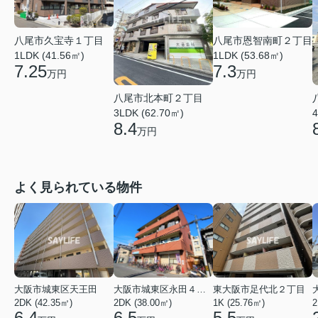
八尾市久宝寺１丁目
八尾市恩智南町２丁目
1LDK (41.56㎡)
1LDK (53.68㎡)
7.25
7.3
万円
万円
八尾市北本町２丁目
3LDK (62.70㎡)
4
8.4
万円
よく見られている物件
大阪市城東区天王田
大阪市城東区永田４丁目
東大阪市足代北２丁目
2DK (42.35㎡)
2DK (38.00㎡)
1K (25.76㎡)
2
6.4
6.5
5.5