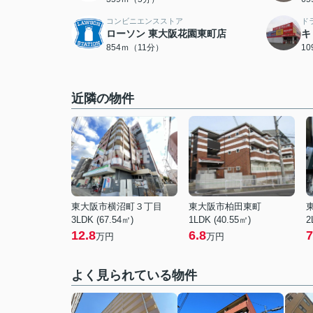
コンビニエンスストア
ド
ローソン 東大阪花園東町店
キ
854ｍ（11分）
1
近隣の物件
東大阪市横沼町３丁目
東大阪市柏田東町
3LDK (67.54㎡)
1LDK (40.55㎡)
2
12.8
6.8
7
万円
万円
よく見られている物件