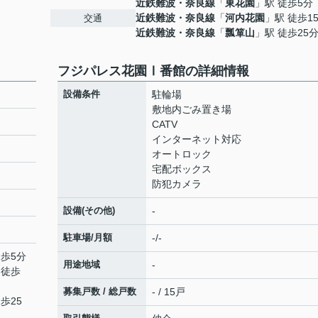
近鉄難波・奈良線
「
東花園
」駅 徒歩5分
近鉄難波・奈良線
「
河内花園
」駅 徒歩1
交通
近鉄難波・奈良線
「
瓢箪山
」駅 徒歩25
フジパレス花園Ⅰ番館の詳細情報
設備条件
駐輪場
敷地内ごみ置き場
CATV
インターネット対応
オートロック
宅配ボックス
防犯カメラ
設備(その他)
-
駐車場/月額
-/-
徒歩5分
用途地域
-
 徒歩
募集戸数 / 総戸数
- / 15戸
歩25