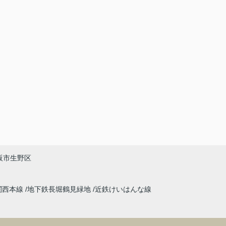
阪市生野区
関西本線
地下鉄長堀鶴見緑地
近鉄けいはんな線