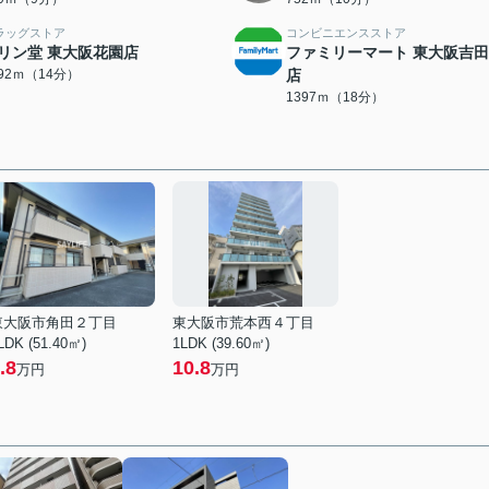
ラッグストア
コンビニエンスストア
リン堂 東大阪花園店
ファミリーマート 東大阪吉
092ｍ（14分）
店
1397ｍ（18分）
東大阪市角田２丁目
東大阪市荒本西４丁目
LDK (51.40㎡)
1LDK (39.60㎡)
.8
10.8
万円
万円