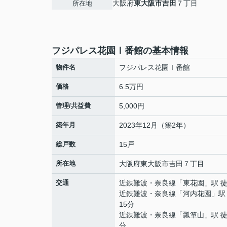
大阪府
東大阪市
吉田
７丁目
所在地
フジパレス花園Ⅰ番館の基本情報
物件名
フジパレス花園Ⅰ番館
価格
6.5万円
管理/共益費
5,000円
築年月
2023年12月（築2年）
総戸数
15戸
所在地
大阪府
東大阪市
吉田
７丁目
交通
近鉄難波・奈良線
「
東花園
」駅 
近鉄難波・奈良線
「
河内花園
」駅
15分
近鉄難波・奈良線
「
瓢箪山
」駅 徒
分