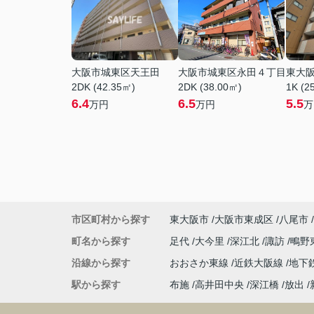
大阪市城東区天王田
大阪市城東区永田４丁目
東大
2DK (42.35㎡)
2DK (38.00㎡)
1K (2
6.4
6.5
5.5
万円
万円
万
市区町村から探す
東大阪市
大阪市東成区
八尾市
町名から探す
足代
大今里
深江北
諏訪
鴫野
沿線から探す
おおさか東線
近鉄大阪線
地下
駅から探す
布施
高井田中央
深江橋
放出