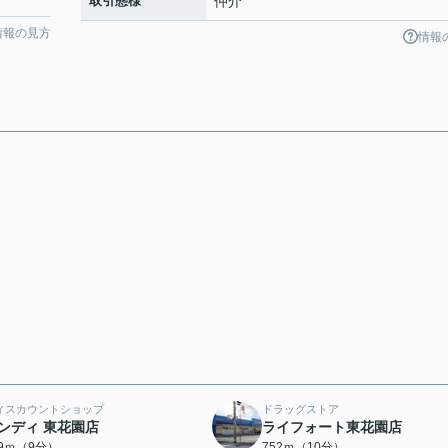
取引態様
仲介
情報の見方
情報
ィスカウントショップ
ドラッグストア
ンディ 東花園店
ライフォート東花園店
59ｍ（9分）
752ｍ（10分）