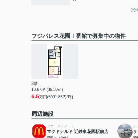
フジパレス花園Ⅰ番館で募集中の物件
3階
10.67坪 (35.30㎡)
6.5
万円(6091.85円/坪)
周辺施設
ファーストフード
デ
マクドナルド 近鉄東花園駅前店
サ
359ｍ（5分）
6