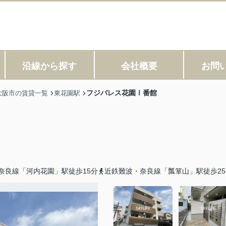
沿線から探す
会社概要
お問
フジパレス花園Ⅰ番館
大阪市の賃貸一覧
東花園駅
奈良線「河内花園」駅徒歩15分
近鉄難波・奈良線「瓢箪山」駅徒歩25