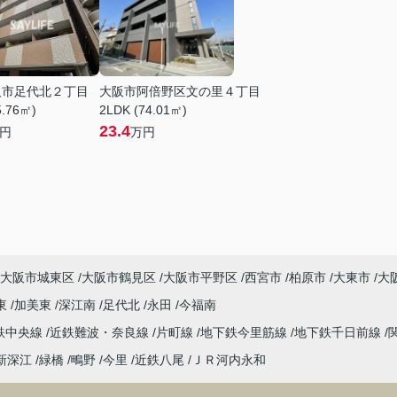
阪市足代北２丁目
大阪市阿倍野区文の里４丁目
5.76㎡)
2LDK (74.01㎡)
23.4
円
万円
大阪市城東区
大阪市鶴見区
大阪市平野区
西宮市
柏原市
大東市
大
東
加美東
深江南
足代北
永田
今福南
鉄中央線
近鉄難波・奈良線
片町線
地下鉄今里筋線
地下鉄千日前線
新深江
緑橋
鴫野
今里
近鉄八尾
ＪＲ河内永和