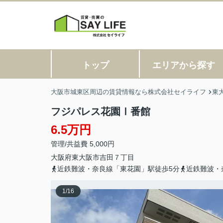
トップ
エリアから探す
大阪市城東区周辺の賃貸情報なら株式会社セイライフ
東
フジパレス花園Ⅰ番館
6.5万円
管理/共益費 5,000円
大阪府
東大阪市
吉田
７丁目
近鉄難波・奈良線「東花園」駅徒歩5分
近鉄難波・
1
/
16