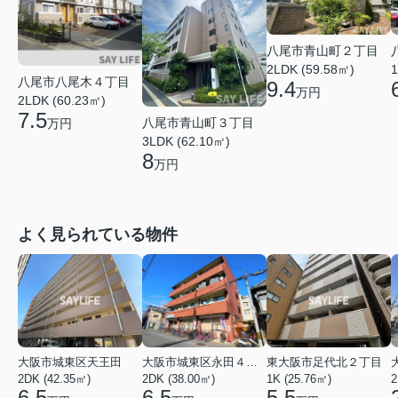
八尾市青山町２丁目
2LDK (59.58㎡)
1
八尾市八尾木４丁目
9.4
万円
2LDK (60.23㎡)
7.5
八尾市青山町３丁目
万円
3LDK (62.10㎡)
8
万円
よく見られている物件
大阪市城東区天王田
大阪市城東区永田４丁目
東大阪市足代北２丁目
2DK (42.35㎡)
2DK (38.00㎡)
1K (25.76㎡)
2
6.5
6.5
5.5