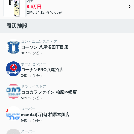
2階
6.5万円
2階 / 14.12坪(46.69㎡)
周辺施設
コンビニエンスストア
ローソン 八尾沼四丁目店
307ｍ（4分）
ホームセンター
コーナンPRO八尾沼店
340ｍ（5分）
ドラッグストア
ココカラファイン 柏原本郷店
529ｍ（7分）
スーパー
mandai(万代) 柏原本郷店
540ｍ（7分）
スーパー