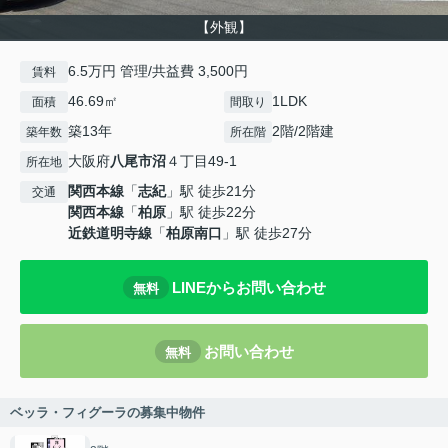
【外観】
6.5万円 管理/共益費 3,500円
賃料
46.69㎡
1LDK
面積
間取り
築13年
2階/2階建
築年数
所在階
大阪府
八尾市
沼
４丁目49-1
所在地
関西本線
「
志紀
」駅 徒歩21分
交通
関西本線
「
柏原
」駅 徒歩22分
近鉄道明寺線
「
柏原南口
」駅 徒歩27分
LINEからお問い合わせ
無料
お問い合わせ
無料
ベッラ・フィグーラの募集中物件