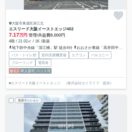
大阪市東成区深江北
エスリード大阪イーストエッジ
402
7.17
万円
管理/共益費8,000円
4階 / 21.02㎡ / 1K /新築
地下鉄中央線「深江橋」駅 徒歩4分
おおさか東線「高井田中央」駅 徒歩15分
バス・トイレ別
室内洗濯機置場
エアコン
バルコニー
フローリング
電気有
敷礼0
即入居可
ペット可
■エスリード大阪イーストエッジ （株式会社セイライフ 提供）
賃貸マンション