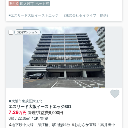
敷礼0
即入居可
ペット可
■エスリード大阪イーストエッジ （株式会社セイライフ 提供）
賃貸マンション
大阪市東成区深江北
エスリード大阪イーストエッジ
801
7.29
万円
管理/共益費8,000円
8階 / 22.05㎡ / 1K /新築
地下鉄中央線「深江橋」駅 徒歩4分
おおさか東線「高井田中央」駅 徒歩15分