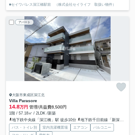
■セイワパレス深江橋駅前 （株式会社セイライフ 取扱い物件）
アパート
大阪市東成区深江北
Villa Parasore
14.8
万円
管理/共益費8,500円
1階 / 57.18㎡ / 2LDK /新築
地下鉄中央線「深江橋」駅 徒歩10分
地下鉄千日前線「新深江」駅 徒歩15分
バス・トイレ別
室内洗濯機置場
エアコン
バルコニー