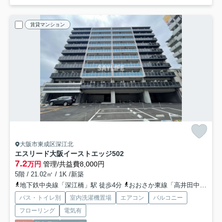
賃貸マンション
大阪市東成区深江北
エスリード大阪イーストエッジ
502
7.2
万円
管理/共益費8,000円
5階 / 21.02㎡ / 1K /新築
地下鉄中央線「深江橋」駅 徒歩4分
おおさか東線「高井田中央」駅 徒歩15分
バス・トイレ別
室内洗濯機置場
エアコン
バルコニー
フローリング
電気有