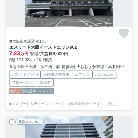
大阪市東成区深江北
エスリード大阪イーストエッジ
602
7.23
万円
管理/共益費8,000円
6階 / 21.02㎡ / 1K /新築
地下鉄中央線「深江橋」駅 徒歩4分
おおさか東線「高井田中央」駅 徒歩15分
バス・トイレ別
室内洗濯機置場
エアコン
バルコニー
フローリング
電気有
敷礼0
即入居可
ペット可
■エスリード大阪イーストエッジ （株式会社セイライフ 提供）
賃貸マンション