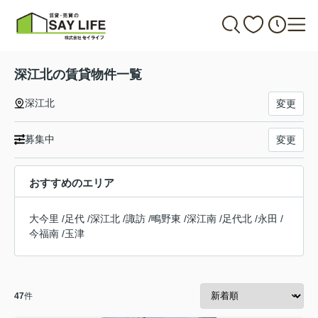
深江北の賃貸物件一覧
深江北
変更
募集中
変更
おすすめのエリア
大今里
/
足代
/
深江北
/
諏訪
/
鴫野東
/
深江南
/
足代北
/
永田
/
今福南
/
玉津
47
件