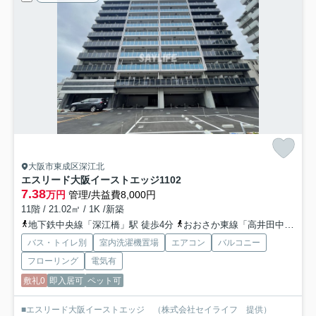
大阪市東成区深江北
エスリード大阪イーストエッジ
1102
7.38
万円
管理/共益費8,000円
11階 / 21.02㎡ / 1K /新築
地下鉄中央線「深江橋」駅 徒歩4分
おおさか東線「高井田中央」駅 徒歩15分
バス・トイレ別
室内洗濯機置場
エアコン
バルコニー
フローリング
電気有
敷礼0
即入居可
ペット可
■エスリード大阪イーストエッジ （株式会社セイライフ 提供）