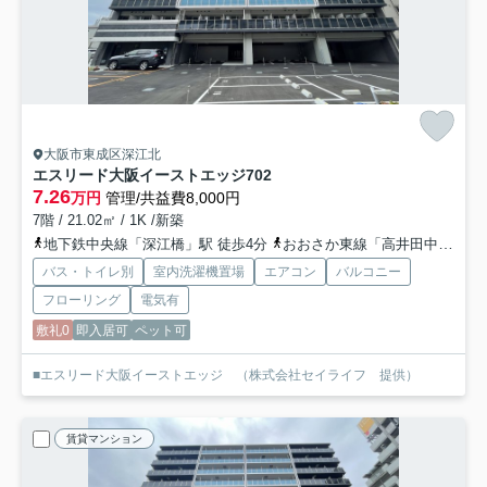
大阪市東成区深江北
エスリード大阪イーストエッジ
702
7.26
万円
管理/共益費8,000円
7階 / 21.02㎡ / 1K /新築
地下鉄中央線「深江橋」駅 徒歩4分
おおさか東線「高井田中央」駅 徒歩15分
バス・トイレ別
室内洗濯機置場
エアコン
バルコニー
フローリング
電気有
敷礼0
即入居可
ペット可
■エスリード大阪イーストエッジ （株式会社セイライフ 提供）
賃貸マンション