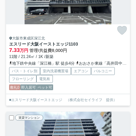
大阪市東成区深江北
エスリード大阪イーストエッジ
1103
7.33
万円
管理/共益費8,000円
11階 / 21.24㎡ / 1K /新築
地下鉄中央線「深江橋」駅 徒歩4分
おおさか東線「高井田中央」駅 徒歩15分
バス・トイレ別
室内洗濯機置場
エアコン
バルコニー
フローリング
電気有
敷礼0
即入居可
ペット可
■エスリード大阪イーストエッジ （株式会社セイライフ 提供）
賃貸マンション