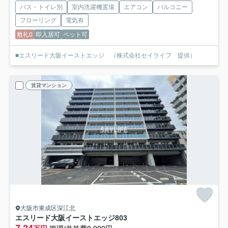
バス・トイレ別
室内洗濯機置場
エアコン
バルコニー
フローリング
電気有
敷礼0
即入居可
ペット可
■エスリード大阪イーストエッジ （株式会社セイライフ 提供）
賃貸マンション
大阪市東成区深江北
エスリード大阪イーストエッジ
803