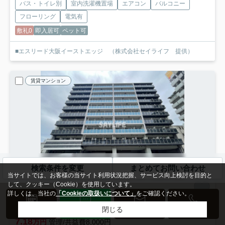
バス・トイレ別
室内洗濯機置場
エアコン
バルコニー
フローリング
電気有
敷礼0
即入居可
ペット可
■エスリード大阪イーストエッジ （株式会社セイライフ 提供）
賃貸マンション
検索条件を変更
まとめてお問い合わせ
当サイトでは、お客様の当サイト利用状況把握、サービス向上検討を目的と
して、クッキー（Cookie）を使用しています。
詳しくは、当社の
「Cookieの取扱いについて」
をご確認ください。
大阪市東成区深江北
来店予約
LINE
メール
電話
閉じる
エスリード大阪イーストエッジ
603
7.18
万円
管理/共益費8,000円