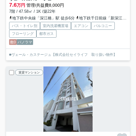
7.6
万円
管理/共益費8,000円
7階 / 47.58㎡ / 1K /築22年
地下鉄中央線「深江橋」駅 徒歩6分
地下鉄千日前線「新深江」駅 徒歩9分
バス・トイレ別
室内洗濯機置場
エアコン
バルコニー
フローリング
都市ガス
敷0
パノラマ
■ヴェール・カステージュ【株式会社セイライフ 取り扱い物件】
賃貸マンション