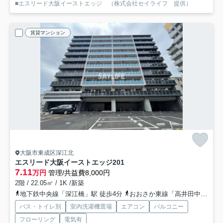
■エスリード大阪イーストエッジ （株式会社セイライフ 提供）
賃貸マンション
大阪市東成区深江北
エスリード大阪イーストエッジ
201
7.11
万円
管理/共益費8,000円
2階 / 22.05㎡ / 1K /新築
地下鉄中央線「深江橋」駅 徒歩4分
おおさか東線「高井田中央」駅 徒歩15分
バス・トイレ別
室内洗濯機置場
エアコン
バルコニー
フローリング
電気有