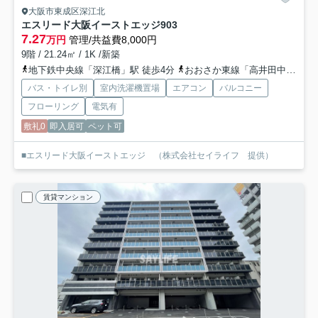
大阪市東成区深江北
エスリード大阪イーストエッジ
903
7.27
万円
管理/共益費8,000円
9階 / 21.24㎡ / 1K /新築
地下鉄中央線「深江橋」駅 徒歩4分
おおさか東線「高井田中央」駅 徒歩15分
バス・トイレ別
室内洗濯機置場
エアコン
バルコニー
フローリング
電気有
敷礼0
即入居可
ペット可
■エスリード大阪イーストエッジ （株式会社セイライフ 提供）
賃貸マンション