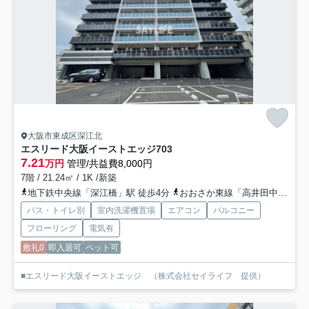
大阪市東成区深江北
エスリード大阪イーストエッジ
703
7.21
万円
管理/共益費8,000円
7階 / 21.24㎡ / 1K /新築
地下鉄中央線「深江橋」駅 徒歩4分
おおさか東線「高井田中央」駅 徒歩15分
バス・トイレ別
室内洗濯機置場
エアコン
バルコニー
フローリング
電気有
敷礼0
即入居可
ペット可
■エスリード大阪イーストエッジ （株式会社セイライフ 提供）