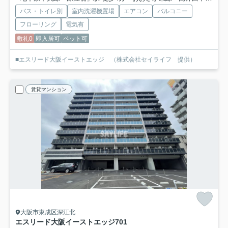
バス・トイレ別
室内洗濯機置場
エアコン
バルコニー
フローリング
電気有
敷礼0
即入居可
ペット可
■エスリード大阪イーストエッジ （株式会社セイライフ 提供）
賃貸マンション
大阪市東成区深江北
エスリード大阪イーストエッジ
701