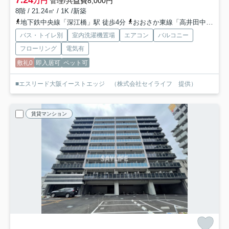
7.24
万円
管理/共益費8,000円
8階 / 21.24㎡ / 1K /新築
地下鉄中央線「深江橋」駅 徒歩4分
おおさか東線「高井田中央」駅 徒歩15分
バス・トイレ別
室内洗濯機置場
エアコン
バルコニー
フローリング
電気有
敷礼0
即入居可
ペット可
■エスリード大阪イーストエッジ （株式会社セイライフ 提供）
賃貸マンション