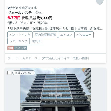
大阪市東成区深江北
ヴェールカステ―ジュ
6.7
万円
管理/共益費8,000円
6階 / 31.96㎡ / 1DK /築22年
地下鉄中央線「深江橋」駅 徒歩6分
地下鉄千日前線「新深江」駅 徒歩9分
バス・トイレ別
室内洗濯機置場
エアコン
バルコニー
フローリング
電気有
敷0
パノラマ
ヴェール・カステージュ（株式会社セイライフ 取扱い物件）
賃貸マンション