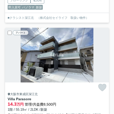
フローリング
電気有
即入居可
パノラマ
新築
■クラシスト深江北 （株式会社セイライフ 取扱い物件）
アパート
大阪市東成区深江北
Villa Parasore
14.3
万円
管理/共益費8,500円
1階 / 55.19㎡ / 2LDK /新築