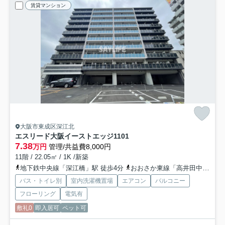
賃貸マンション
大阪市東成区深江北
エスリード大阪イーストエッジ
1101
7.38
万円
管理/共益費8,000円
11階 / 22.05㎡ / 1K /新築
地下鉄中央線「深江橋」駅 徒歩4分
おおさか東線「高井田中央」駅 徒歩15分
バス・トイレ別
室内洗濯機置場
エアコン
バルコニー
フローリング
電気有
敷礼0
即入居可
ペット可