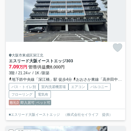
大阪市東成区深江北
エスリード大阪イーストエッジ
303
7.09
万円
管理/共益費8,000円
3階 / 21.24㎡ / 1K /新築
地下鉄中央線「深江橋」駅 徒歩4分
おおさか東線「高井田中央」駅 徒歩15分
バス・トイレ別
室内洗濯機置場
エアコン
バルコニー
フローリング
電気有
敷礼0
即入居可
ペット可
■エスリード大阪イーストエッジ （株式会社セイライフ 提供）