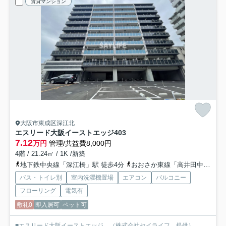
賃貸マンション
大阪市東成区深江北
エスリード大阪イーストエッジ
403
7.12
万円
管理/共益費8,000円
4階 / 21.24㎡ / 1K /新築
地下鉄中央線「深江橋」駅 徒歩4分
おおさか東線「高井田中央」駅 徒歩15分
バス・トイレ別
室内洗濯機置場
エアコン
バルコニー
フローリング
電気有
敷礼0
即入居可
ペット可
■エスリード大阪イーストエッジ （株式会社セイライフ 提供）