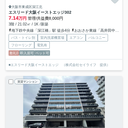
大阪市東成区深江北
エスリード大阪イーストエッジ
302
7.14
万円
管理/共益費8,000円
3階 / 21.02㎡ / 1K /新築
地下鉄中央線「深江橋」駅 徒歩4分
おおさか東線「高井田中央」駅 徒歩15分
バス・トイレ別
室内洗濯機置場
エアコン
バルコニー
フローリング
電気有
敷礼0
即入居可
ペット可
■エスリード大阪イーストエッジ （株式会社セイライフ 提供）
賃貸マンション