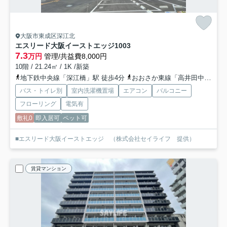
大阪市東成区深江北
エスリード大阪イーストエッジ
1003
7.3
万円
管理/共益費8,000円
10階 / 21.24㎡ / 1K /新築
地下鉄中央線「深江橋」駅 徒歩4分
おおさか東線「高井田中央」駅 徒歩15分
バス・トイレ別
室内洗濯機置場
エアコン
バルコニー
フローリング
電気有
敷礼0
即入居可
ペット可
■エスリード大阪イーストエッジ （株式会社セイライフ 提供）
賃貸マンション