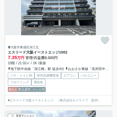
大阪市東成区深江北
エスリード大阪イーストエッジ
1002
7.35
万円
管理/共益費8,000円
10階 / 21.02㎡ / 1K /新築
地下鉄中央線「深江橋」駅 徒歩4分
おおさか東線「高井田中央」駅 徒歩15分
バス・トイレ別
室内洗濯機置場
エアコン
バルコニー
フローリング
電気有
敷礼0
即入居可
ペット可
■エスリード大阪イーストエッジ （株式会社セイライフ 提供）
賃貸マンション