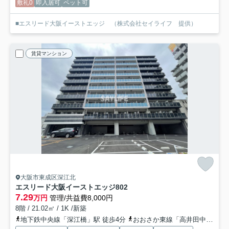
敷礼0
即入居可
ペット可
■エスリード大阪イーストエッジ （株式会社セイライフ 提供）
賃貸マンション
大阪市東成区深江北
エスリード大阪イーストエッジ
802
7.29
万円
管理/共益費8,000円
8階 / 21.02㎡ / 1K /新築
地下鉄中央線「深江橋」駅 徒歩4分
おおさか東線「高井田中央」駅 徒歩15分