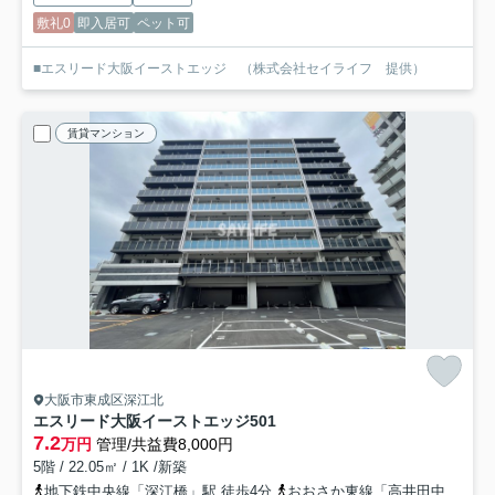
敷礼0
即入居可
ペット可
■エスリード大阪イーストエッジ （株式会社セイライフ 提供）
賃貸マンション
大阪市東成区深江北
エスリード大阪イーストエッジ
501
7.2
万円
管理/共益費8,000円
5階 / 22.05㎡ / 1K /新築
地下鉄中央線「深江橋」駅 徒歩4分
おおさか東線「高井田中央」駅 徒歩15分