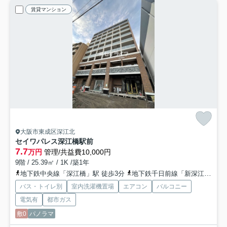
賃貸マンション
大阪市東成区深江北
セイワパレス深江橋駅前
7.7
万円
管理/共益費10,000円
9階 / 25.39㎡ / 1K /築1年
地下鉄中央線「深江橋」駅 徒歩3分
地下鉄千日前線「新深江」駅 徒歩17分
バス・トイレ別
室内洗濯機置場
エアコン
バルコニー
電気有
都市ガス
敷0
パノラマ