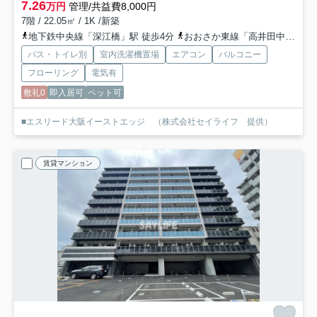
7.26
万円
管理/共益費8,000円
7階 / 22.05㎡ / 1K /新築
地下鉄中央線「深江橋」駅 徒歩4分
おおさか東線「高井田中央」駅 徒歩15分
バス・トイレ別
室内洗濯機置場
エアコン
バルコニー
フローリング
電気有
敷礼0
即入居可
ペット可
■エスリード大阪イーストエッジ （株式会社セイライフ 提供）
賃貸マンション