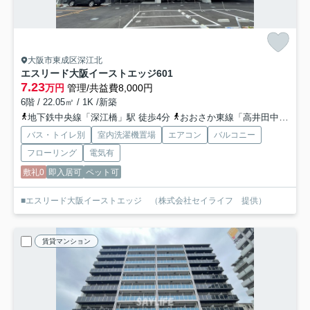
大阪市東成区深江北
エスリード大阪イーストエッジ
601
7.23
万円
管理/共益費8,000円
6階 / 22.05㎡ / 1K /新築
地下鉄中央線「深江橋」駅 徒歩4分
おおさか東線「高井田中央」駅 徒歩15分
バス・トイレ別
室内洗濯機置場
エアコン
バルコニー
フローリング
電気有
敷礼0
即入居可
ペット可
■エスリード大阪イーストエッジ （株式会社セイライフ 提供）
賃貸マンション