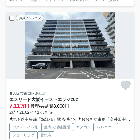
賃貸マンション
大阪市東成区深江北
エスリード大阪イーストエッジ
202
7.11
万円
管理/共益費8,000円
2階 / 21.02㎡ / 1K /新築
地下鉄中央線「深江橋」駅 徒歩4分
おおさか東線「高井田中央」駅 徒歩15分
バス・トイレ別
室内洗濯機置場
エアコン
バルコニー
フローリング
電気有