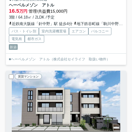
ヘーベルメゾン アトル
16.5
万円
管理/共益費15,000円
3階 / 64.18㎡ / 2LDK /予定
近鉄南大阪線「針中野」駅 徒歩4分
地下鉄谷町線「駒川中野」駅 徒歩10分
バス・トイレ別
室内洗濯機置場
エアコン
バルコニー
電気有
都市ガス
新築
■ヘーベルメゾン アトル（株式会社セイライフ 取扱い物件）
賃貸マンション