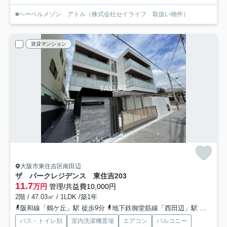
■ヘーベルメゾン アトル（株式会社セイライフ 取扱い物件）
賃貸マンション
大阪市東住吉区南田辺
ザ パークレジデンス 東住吉
203
11.7
万円
管理/共益費10,000円
2階 / 47.03㎡ / 1LDK /築1年
阪和線「鶴ケ丘」駅 徒歩9分
地下鉄御堂筋線「西田辺」駅 徒歩14分
バス・トイレ別
室内洗濯機置場
エアコン
バルコニー