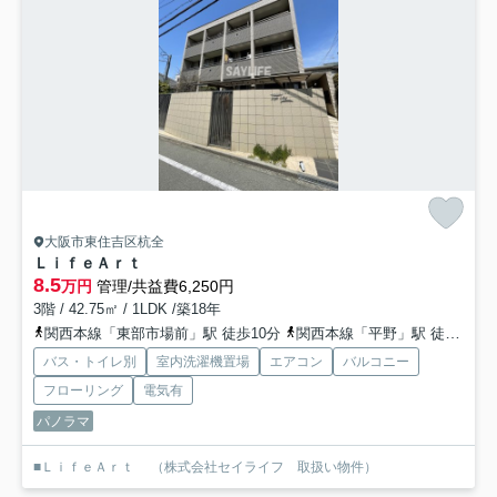
大阪市東住吉区杭全
ＬｉｆｅＡｒｔ
8.5
万円
管理/共益費6,250円
3階 / 42.75㎡ / 1LDK /築18年
関西本線「東部市場前」駅 徒歩10分
関西本線「平野」駅 徒歩14分
バス・トイレ別
室内洗濯機置場
エアコン
バルコニー
フローリング
電気有
パノラマ
■ＬｉｆｅＡｒｔ （株式会社セイライフ 取扱い物件）