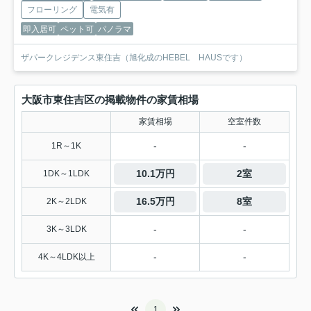
フローリング
電気有
即入居可
ペット可
パノラマ
ザパークレジデンス東住吉（旭化成のHEBEL HAUSです）
大阪市東住吉区の掲載物件の家賃相場
家賃相場
空室件数
-
-
1R～1K
10.1万円
2室
1DK～1LDK
16.5万円
8室
2K～2LDK
-
-
3K～3LDK
-
-
4K～4LDK以上
1