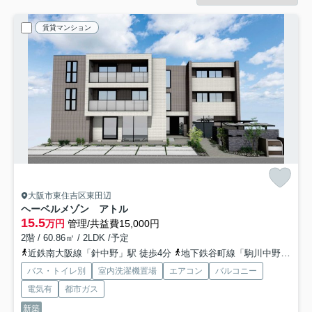
賃貸マンション
大阪市東住吉区東田辺
ヘーベルメゾン アトル
15.5
万円
管理/共益費15,000円
2階 / 60.86㎡ / 2LDK /予定
近鉄南大阪線「針中野」駅 徒歩4分
地下鉄谷町線「駒川中野」駅 徒歩10分
バス・トイレ別
室内洗濯機置場
エアコン
バルコニー
電気有
都市ガス
新築