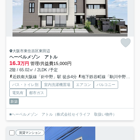
大阪市東住吉区東田辺
ヘーベルメゾン アトル
16.3
万円
管理/共益費15,000円
2階 / 65.02㎡ / 2LDK /予定
近鉄南大阪線「針中野」駅 徒歩4分
地下鉄谷町線「駒川中野」駅 徒歩10分
バス・トイレ別
室内洗濯機置場
エアコン
バルコニー
電気有
都市ガス
新築
■ヘーベルメゾン アトル（株式会社セイライフ 取扱い物件）
賃貸マンション