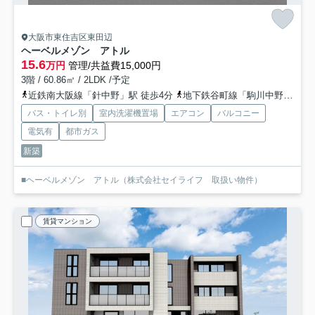
大阪市東住吉区東田辺
ヘーベルメゾン アトル
15.6
万円
管理/共益費15,000円
3階 / 60.86㎡ / 2LDK /予定
近鉄南大阪線「針中野」駅 徒歩4分
地下鉄谷町線「駒川中野」駅 徒歩10分
バス・トイレ別
室内洗濯機置場
エアコン
バルコニー
電気有
都市ガス
新築
■ヘーベルメゾン アトル（株式会社セイライフ 取扱い物件）
賃貸マンション