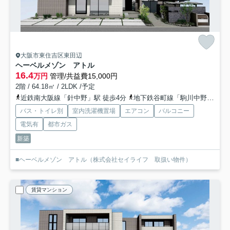
大阪市東住吉区東田辺
ヘーベルメゾン アトル
16.4
万円
管理/共益費15,000円
2階 / 64.18㎡ / 2LDK /予定
近鉄南大阪線「針中野」駅 徒歩4分
地下鉄谷町線「駒川中野」駅 徒歩10分
バス・トイレ別
室内洗濯機置場
エアコン
バルコニー
電気有
都市ガス
新築
■ヘーベルメゾン アトル（株式会社セイライフ 取扱い物件）
賃貸マンション