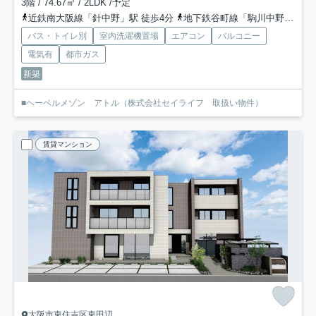
3階 / 74.67㎡ / 2LDK /予定
近鉄南大阪線「針中野」駅 徒歩4分
地下鉄谷町線「駒川中野」駅 徒歩10分
バス・トイレ別
室内洗濯機置場
エアコン
バルコニー
電気有
都市ガス
新築
■ヘーベルメゾン アトル（株式会社セイライフ 取扱い物件）
賃貸マンション
大阪市東住吉区東田辺