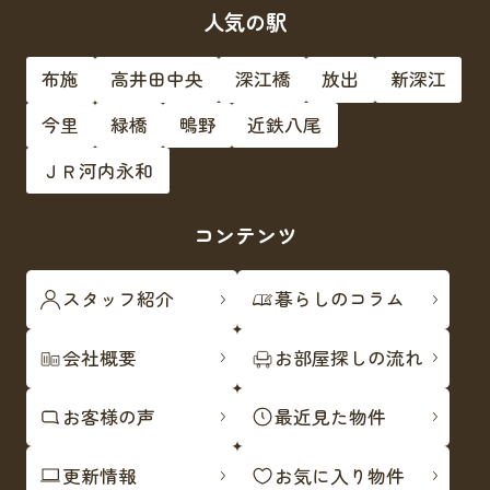
人気の駅
布施
高井田中央
深江橋
放出
新深江
今里
緑橋
鴫野
近鉄八尾
ＪＲ河内永和
コンテンツ
スタッフ紹介
暮らしのコラム
会社概要
お部屋探しの流れ
お客様の声
最近見た物件
更新情報
お気に入り物件