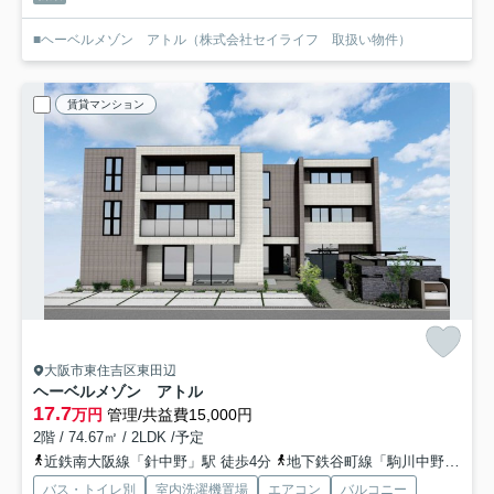
■ヘーベルメゾン アトル（株式会社セイライフ 取扱い物件）
賃貸マンション
大阪市東住吉区東田辺
ヘーベルメゾン アトル
17.7
万円
管理/共益費15,000円
2階 / 74.67㎡ / 2LDK /予定
近鉄南大阪線「針中野」駅 徒歩4分
地下鉄谷町線「駒川中野」駅 徒歩10分
バス・トイレ別
室内洗濯機置場
エアコン
バルコニー