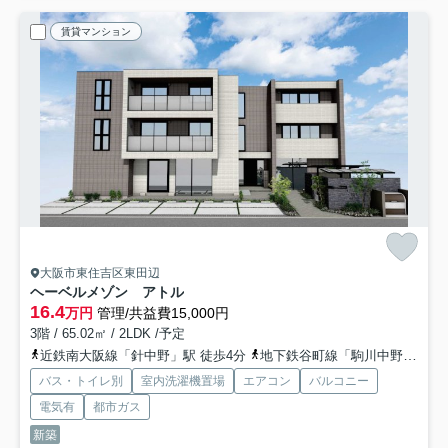
賃貸マンション
大阪市東住吉区東田辺
ヘーベルメゾン アトル
16.4
万円
管理/共益費15,000円
3階 / 65.02㎡ / 2LDK /予定
近鉄南大阪線「針中野」駅 徒歩4分
地下鉄谷町線「駒川中野」駅 徒歩10分
バス・トイレ別
室内洗濯機置場
エアコン
バルコニー
電気有
都市ガス
新築