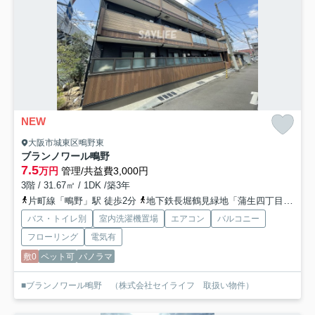
NEW
大阪市城東区鴫野東
ブランノワール鴫野
7.5
万円
管理/共益費3,000円
3階 / 31.67㎡ / 1DK /築3年
片町線「鴫野」駅 徒歩2分
地下鉄長堀鶴見緑地「蒲生四丁目」駅 徒歩14分
バス・トイレ別
室内洗濯機置場
エアコン
バルコニー
フローリング
電気有
敷0
ペット可
パノラマ
■ブランノワール鴫野 （株式会社セイライフ 取扱い物件）