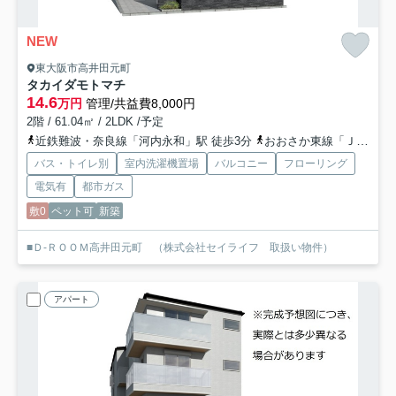
NEW
東大阪市高井田元町
タカイダモトマチ
14.6
万円
管理/共益費8,000円
2階 / 61.04㎡ / 2LDK /予定
近鉄難波・奈良線「河内永和」駅 徒歩3分
おおさか東線「ＪＲ河内永和」駅 徒歩4分
バス・トイレ別
室内洗濯機置場
バルコニー
フローリング
電気有
都市ガス
敷0
ペット可
新築
■Ｄ-ＲＯＯＭ高井田元町 （株式会社セイライフ 取扱い物件）
アパート