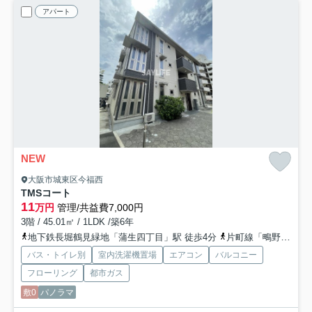
アパート
NEW
大阪市城東区今福西
TMSコート
11
万円
管理/共益費7,000円
3階 / 45.01㎡ / 1LDK /築6年
地下鉄長堀鶴見緑地「蒲生四丁目」駅 徒歩4分
片町線「鴫野」駅 徒歩9分
バス・トイレ別
室内洗濯機置場
エアコン
バルコニー
フローリング
都市ガス
敷0
パノラマ