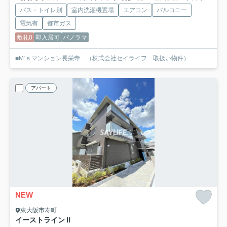
バス・トイレ別
室内洗濯機置場
エアコン
バルコニー
電気有
都市ガス
敷礼0
即入居可
パノラマ
■M‘ｓマンション長栄寺 （株式会社セイライフ 取扱い物件）
アパート
NEW
東大阪市寿町
イーストラインⅡ