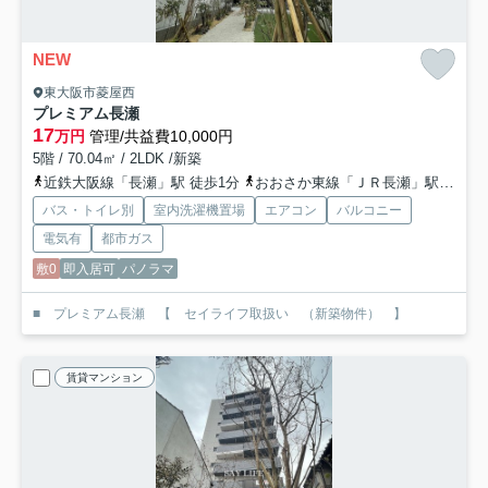
NEW
東大阪市菱屋西
プレミアム長瀬
17
万円
管理/共益費10,000円
5階 / 70.04㎡ / 2LDK /新築
近鉄大阪線「長瀬」駅 徒歩1分
おおさか東線「ＪＲ長瀬」駅 徒歩11分
バス・トイレ別
室内洗濯機置場
エアコン
バルコニー
電気有
都市ガス
敷0
即入居可
パノラマ
■ プレミアム長瀬 【 セイライフ取扱い （新築物件） 】
賃貸マンション