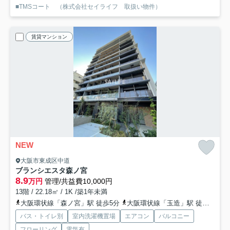
■TMSコート （株式会社セイライフ 取扱い物件）
賃貸マンション
NEW
大阪市東成区中道
ブランシエスタ森ノ宮
8.9
万円
管理/共益費10,000円
13階 / 22.18㎡ / 1K /築1年未満
大阪環状線「森ノ宮」駅 徒歩5分
大阪環状線「玉造」駅 徒歩6分
バス・トイレ別
室内洗濯機置場
エアコン
バルコニー
フローリング
電気有