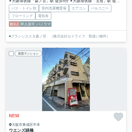
大阪環状線「森ノ宮」駅 徒歩5分
大阪環状線「玉造」駅 徒歩6分
バス・トイレ別
室内洗濯機置場
エアコン
バルコニー
フローリング
電気有
敷礼0
即入居可
パノラマ
■ブランシエスタ森ノ宮 （株式会社セイライフ 取扱い物件）
賃貸マンション
NEW
大阪市東成区中本
ウエンズ緑橋