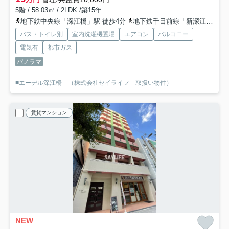
5階 / 58.03㎡ / 2LDK /築15年
地下鉄中央線「深江橋」駅 徒歩4分
地下鉄千日前線「新深江」駅 徒歩16分
バス・トイレ別
室内洗濯機置場
エアコン
バルコニー
電気有
都市ガス
パノラマ
■エーデル深江橋 （株式会社セイライフ 取扱い物件）
賃貸マンション
NEW