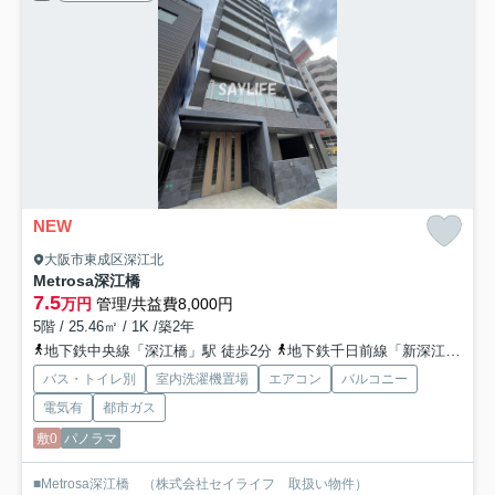
NEW
大阪市東成区深江北
Metrosa深江橋
7.5
万円
管理/共益費8,000円
5階 / 25.46㎡ / 1K /築2年
地下鉄中央線「深江橋」駅 徒歩2分
地下鉄千日前線「新深江」駅 徒歩15分
バス・トイレ別
室内洗濯機置場
エアコン
バルコニー
電気有
都市ガス
敷0
パノラマ
■Metrosa深江橋 （株式会社セイライフ 取扱い物件）