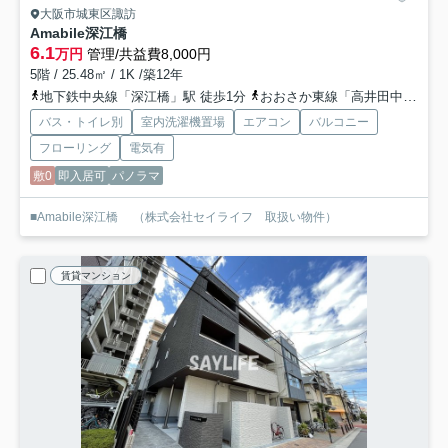
大阪市城東区諏訪
Amabile深江橋
6.1
万円
管理/共益費8,000円
5階 / 25.48㎡ / 1K /築12年
地下鉄中央線「深江橋」駅 徒歩1分
おおさか東線「高井田中央」駅 徒歩17分
バス・トイレ別
室内洗濯機置場
エアコン
バルコニー
フローリング
電気有
敷0
即入居可
パノラマ
■Amabile深江橋 （株式会社セイライフ 取扱い物件）
賃貸マンション