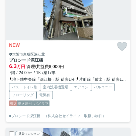
NEW
大阪市東成区深江北
プロシード深江橋
6.3
万円
管理/共益費8,000円
7階 / 24.00㎡ / 1K /築17年
地下鉄中央線「深江橋」駅 徒歩1分
片町線「放出」駅 徒歩14分
地
バス・トイレ別
室内洗濯機置場
エアコン
バルコニー
フローリング
電気有
敷0
即入居可
パノラマ
■プロシード深江橋 （株式会社セイライフ 取扱い物件）
賃貸マンション