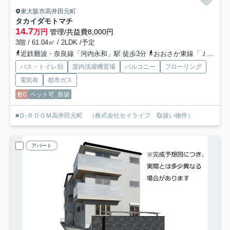
東大阪市高井田元町
タカイダモトマチ
14.7
万円
管理/共益費8,000円
3階 / 61.04㎡ / 2LDK /予定
近鉄難波・奈良線「河内永和」駅 徒歩3分
おおさか東線「ＪＲ河内永和」駅 徒歩4分
バス・トイレ別
室内洗濯機置場
バルコニー
フローリング
電気有
都市ガス
敷0
ペット可
新築
■Ｄ-ＲＯＯＭ高井田元町 （株式会社セイライフ 取扱い物件）
アパート