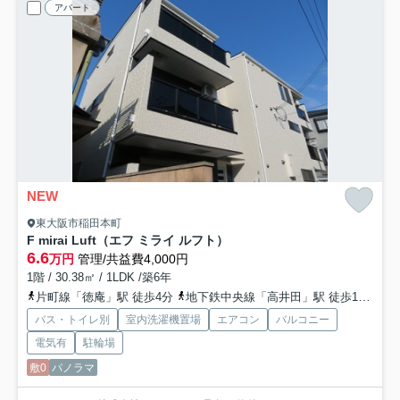
アパート
NEW
東大阪市稲田本町
F mirai Luft（エフ ミライ ルフト）
6.6
万円
管理/共益費4,000円
1階 / 30.38㎡ / 1LDK /築6年
片町線「徳庵」駅 徒歩4分
地下鉄中央線「高井田」駅 徒歩19分
お
バス・トイレ別
室内洗濯機置場
エアコン
バルコニー
電気有
駐輪場
敷0
パノラマ