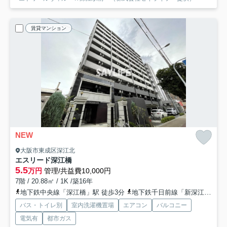
賃貸マンション
NEW
大阪市東成区深江北
エスリード深江橋
5.5
万円
管理/共益費10,000円
7階 / 20.88㎡ / 1K /築16年
地下鉄中央線「深江橋」駅 徒歩3分
地下鉄千日前線「新深江」駅 徒歩15分
バス・トイレ別
室内洗濯機置場
エアコン
バルコニー
電気有
都市ガス