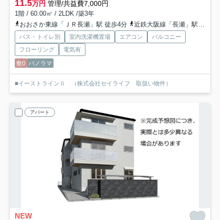
11.5
万円
管理/共益費7,000円
1階 / 60.00㎡ / 2LDK /築3年
おおさか東線「ＪＲ長瀬」駅 徒歩4分
近鉄大阪線「長瀬」駅 徒歩14分
バス・トイレ別
室内洗濯機置場
エアコン
バルコニー
フローリング
電気有
敷0
パノラマ
■イーストラインⅡ （株式会社セイライフ 取扱い物件）
アパート
NEW