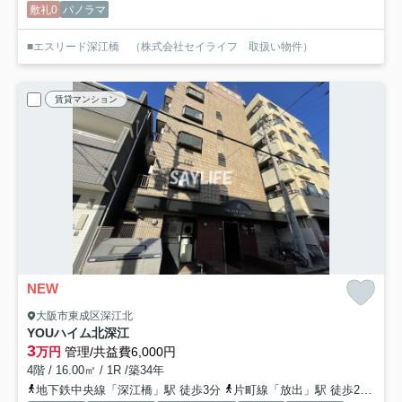
敷礼0
パノラマ
■エスリード深江橋 （株式会社セイライフ 取扱い物件）
賃貸マンション
NEW
大阪市東成区深江北
YOUハイム北深江
3
万円
管理/共益費6,000円
4階 / 16.00㎡ / 1R /築34年
地下鉄中央線「深江橋」駅 徒歩3分
片町線「放出」駅 徒歩20分
お