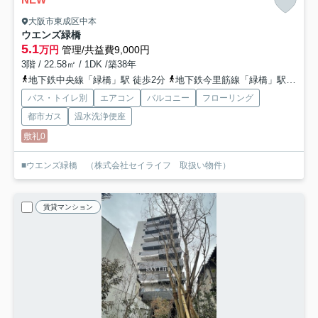
大阪市東成区中本
ウエンズ緑橋
5.1
万円
管理/共益費9,000円
3階 / 22.58㎡ / 1DK /築38年
地下鉄中央線「緑橋」駅 徒歩2分
地下鉄今里筋線「緑橋」駅 徒歩2分
バス・トイレ別
エアコン
バルコニー
フローリング
都市ガス
温水洗浄便座
敷礼0
■ウエンズ緑橋 （株式会社セイライフ 取扱い物件）
賃貸マンション