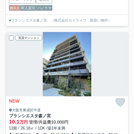
敷礼0
即入居可
パノラマ
■ブランシエスタ森ノ宮 （株式会社セイライフ 取扱い物件）
賃貸マンション
NEW
大阪市東成区中道
ブランシエスタ森ノ宮
10.1
万円
管理/共益費10,000円
11階 / 26.18㎡ / 1DK /築1年未満