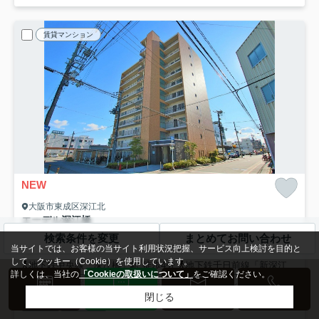
賃貸マンション
NEW
大阪市東成区深江北
エーデル深江橋
15.2
万円
管理/共益費10,000円
検索条件を変更
まとめてお問い合わせ
当サイトでは、お客様の当サイト利用状況把握、サービス向上検討を目的と
8階 / 58.03㎡ / 2LDK /築15年
して、クッキー（Cookie）を使用しています。
地下鉄中央線「深江橋」駅 徒歩4分
地下鉄千日前線「新深江」駅 徒歩16分
詳しくは、当社の
「Cookieの取扱いについて」
をご確認ください。
バス・トイレ別
室内洗濯機置場
エアコン
バルコニー
来店予約
LINE
メール
電話
閉じる
電気有
都市ガス