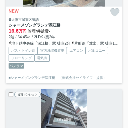
NEW
大阪市城東区諏訪
シャーメゾングランデ深江橋
16.6
万円
管理/共益費-
2階 / 64.45㎡ / 2LDK /築2年
地下鉄中央線「深江橋」駅 徒歩2分
片町線「放出」駅 徒歩17分
お
バス・トイレ別
室内洗濯機置場
エアコン
バルコニー
フローリング
電気有
パノラマ
■シャーメゾングランデ深江橋 （株式会社セイライフ 提供）
賃貸マンション