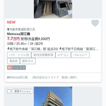
NEW
大阪市東成区深江北
Metrosa深江橋
7.7
万円
管理/共益費8,000円
10階 / 25.46㎡ / 1K /築2年
地下鉄中央線「深江橋」駅 徒歩2分
地下鉄千日前線「新深江」駅 徒歩15分
バス・トイレ別
室内洗濯機置場
エアコン
バルコニー
電気有
都市ガス
敷0
パノラマ
■Metrosa深江橋 （株式会社セイライフ 取扱い物件）
賃貸マンション