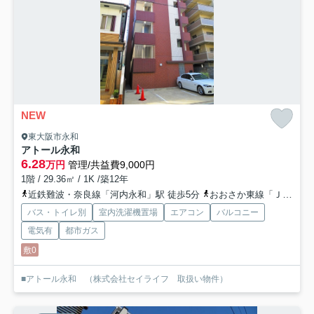
NEW
東大阪市永和
アトール永和
6.28
万円
管理/共益費9,000円
1階 / 29.36㎡ / 1K /築12年
近鉄難波・奈良線「河内永和」駅 徒歩5分
おおさか東線「ＪＲ河内永和」駅 徒歩5分
バス・トイレ別
室内洗濯機置場
エアコン
バルコニー
電気有
都市ガス
敷0
■アトール永和 （株式会社セイライフ 取扱い物件）