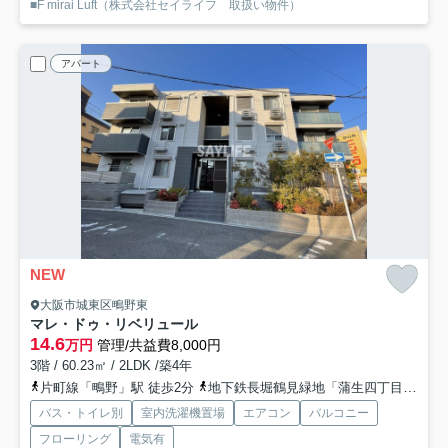
■F mirai Luft（株式会社セイライフ 取扱い物件）
アパート
NEW
大阪市城東区鴫野東
マレ・ドゥ・リベリュール
14.6
万円
管理/共益費8,000円
3階 / 60.23㎡ / 2LDK /築4年
片町線「鴫野」駅 徒歩2分
地下鉄長堀鶴見緑地「蒲生四丁目」駅 徒歩11分
バス・トイレ別
室内洗濯機置場
エアコン
バルコニー
フローリング
電気有