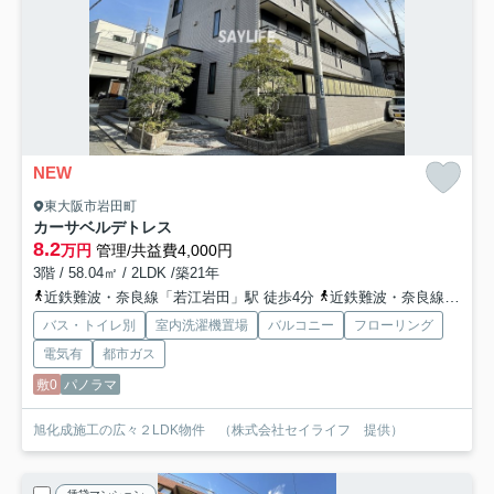
NEW
東大阪市岩田町
カーサベルデトレス
8.2
万円
管理/共益費4,000円
3階 / 58.04㎡ / 2LDK /築21年
近鉄難波・奈良線「若江岩田」駅 徒歩4分
近鉄難波・奈良線「河内花園」駅 徒歩13分
バス・トイレ別
室内洗濯機置場
バルコニー
フローリング
電気有
都市ガス
敷0
パノラマ
旭化成施工の広々２LDK物件 （株式会社セイライフ 提供）