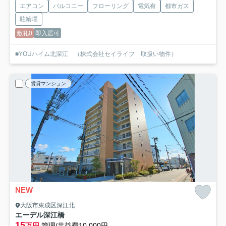
エアコン
バルコニー
フローリング
電気有
都市ガス
駐輪場
敷礼0
即入居可
■YOUハイム北深江 （株式会社セイライフ 取扱い物件）
賃貸マンション
NEW
大阪市東成区深江北
エーデル深江橋
15
万円
管理/共益費10,000円