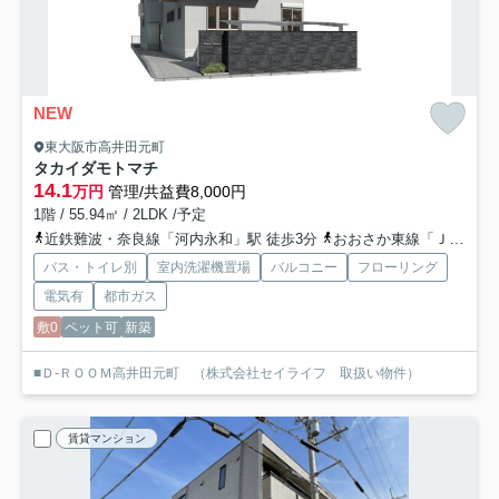
NEW
東大阪市高井田元町
タカイダモトマチ
14.1
万円
管理/共益費8,000円
1階 / 55.94㎡ / 2LDK /予定
近鉄難波・奈良線「河内永和」駅 徒歩3分
おおさか東線「ＪＲ河内永和」駅 徒歩4分
バス・トイレ別
室内洗濯機置場
バルコニー
フローリング
電気有
都市ガス
敷0
ペット可
新築
■Ｄ-ＲＯＯＭ高井田元町 （株式会社セイライフ 取扱い物件）
賃貸マンション