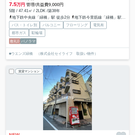
7.5
万円
管理/共益費9,000円
5階 / 47.41㎡ / 2LDK /築38年
地下鉄中央線「緑橋」駅 徒歩2分
地下鉄今里筋線「緑橋」駅 徒歩2分
バス・トイレ別
バルコニー
フローリング
電気有
都市ガス
駐輪場
敷礼0
パノラマ
■ウエンズ緑橋 （株式会社セイライフ 取扱い物件）
賃貸マンション
NEW