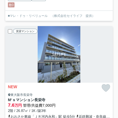
敷0
■マレ・ドゥ・リベリュール （株式会社セイライフ 提供）
賃貸マンション
NEW
東大阪市長栄寺
M‘ｓマンション長栄寺
7.6
万円
管理/共益費7,000円
2階 / 26.87㎡ / 1K /築3年
おおさか東線「ＪＲ河内永和」駅 徒歩5分
近鉄難波・奈良線「河内永和」駅 徒歩5分