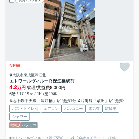
賃貸マンション
NEW
大阪市東成区深江北
エトワールヴィルーＲ深江橋駅前
4.2
万円
管理/共益費8,000円
6階 / 17.19㎡ / 1K /築29年
地下鉄中央線「深江橋」駅 徒歩1分
片町線「放出」駅 徒歩20分
地
バス・トイレ別
エアコン
バルコニー
電気有
駐輪場
シャワー
敷礼0
パノラマ
■エトワールヴィルーＲ深江駅前 （株式会社セイライフ 提供）