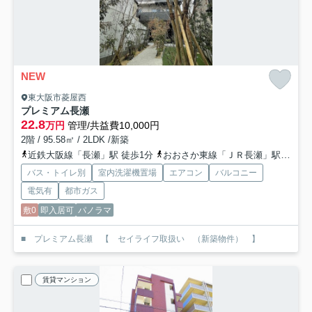
NEW
東大阪市菱屋西
プレミアム長瀬
22.8
万円
管理/共益費10,000円
2階 / 95.58㎡ / 2LDK /新築
近鉄大阪線「長瀬」駅 徒歩1分
おおさか東線「ＪＲ長瀬」駅 徒歩11分
バス・トイレ別
室内洗濯機置場
エアコン
バルコニー
電気有
都市ガス
敷0
即入居可
パノラマ
■ プレミアム長瀬 【 セイライフ取扱い （新築物件） 】
賃貸マンション