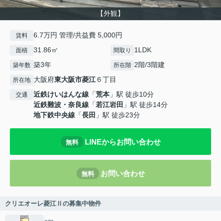
【外観】
6.7万円 管理/共益費 5,000円
賃料
31.86㎡
1LDK
面積
間取り
築3年
2階/3階建
築年数
所在階
大阪府
東大阪市
菱江
６丁目
所在地
近鉄けいはんな線
「
荒本
」駅 徒歩10分
交通
近鉄難波・奈良線
「
若江岩田
」駅 徒歩14分
地下鉄中央線
「
長田
」駅 徒歩23分
LINEからお問い合わせ
無料
お問い合わせ
無料
クリエオーレ菱江Ⅱの募集中物件