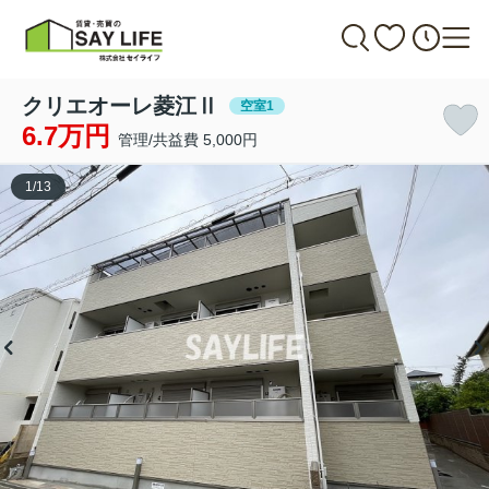
クリエオーレ菱江Ⅱ
空室1
6.7万円
管理/共益費 5,000円
1
/
13