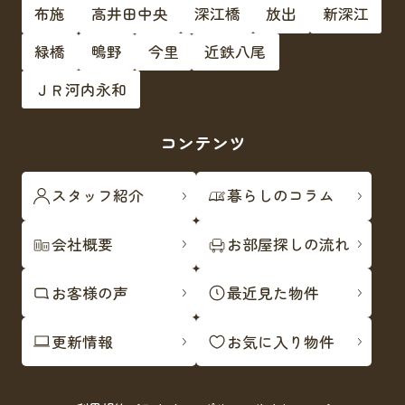
布施
高井田中央
深江橋
放出
新深江
緑橋
鴫野
今里
近鉄八尾
ＪＲ河内永和
コンテンツ
スタッフ紹介
暮らしのコラム
会社概要
お部屋探しの流れ
お客様の声
最近見た物件
更新情報
お気に入り物件