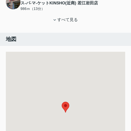
ス-パ-マ-ケットKINSHO(近商) 若江岩田店
986ｍ（13分）
すべて見る
地図