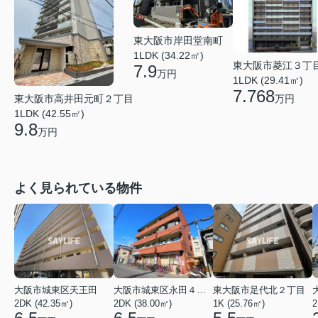
東大阪市岸田堂南町
1LDK (34.22㎡)
東大阪市菱江３丁
7.9
万円
1LDK (29.41㎡)
7.768
万円
東大阪市高井田元町２丁目
1LDK (42.55㎡)
9.8
万円
よく見られている物件
大阪市城東区天王田
大阪市城東区永田４丁目
東大阪市足代北２丁目
2DK (42.35㎡)
2DK (38.00㎡)
1K (25.76㎡)
2