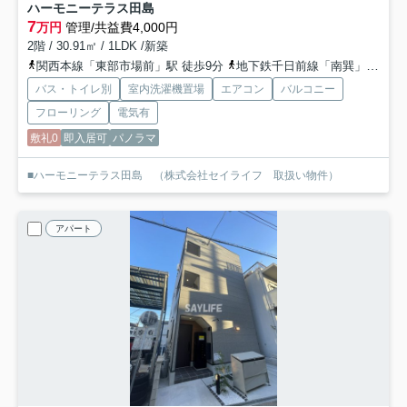
ハーモニーテラス田島
7
万円
管理/共益費4,000円
2階 / 30.91㎡ / 1LDK /新築
関西本線「東部市場前」駅 徒歩9分
地下鉄千日前線「南巽」駅 徒歩17分
バス・トイレ別
室内洗濯機置場
エアコン
バルコニー
フローリング
電気有
敷礼0
即入居可
パノラマ
■ハーモニーテラス田島 （株式会社セイライフ 取扱い物件）
アパート