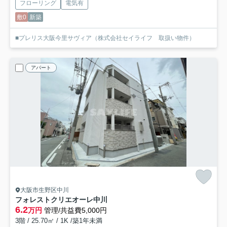
フローリング
電気有
敷0
新築
■プレリス大阪今里サヴィア（株式会社セイライフ 取扱い物件）
アパート
大阪市生野区中川
フォレストクリエオーレ中川
6.2
万円
管理/共益費5,000円
3階 / 25.70㎡ / 1K /築1年未満