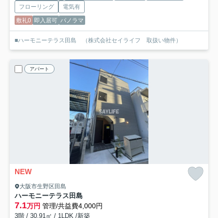
フローリング
電気有
敷礼0
即入居可
パノラマ
■ハーモニーテラス田島 （株式会社セイライフ 取扱い物件）
アパート
NEW
大阪市生野区田島
ハーモニーテラス田島
7.1
万円
管理/共益費4,000円
3階 / 30.91㎡ / 1LDK /新築