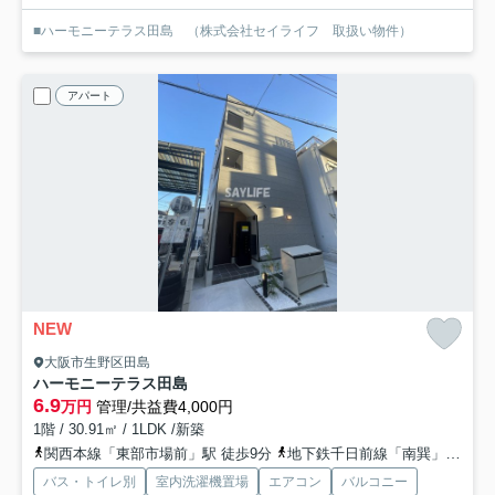
■ハーモニーテラス田島 （株式会社セイライフ 取扱い物件）
アパート
NEW
大阪市生野区田島
ハーモニーテラス田島
6.9
万円
管理/共益費4,000円
1階 / 30.91㎡ / 1LDK /新築
関西本線「東部市場前」駅 徒歩9分
地下鉄千日前線「南巽」駅 徒歩17分
バス・トイレ別
室内洗濯機置場
エアコン
バルコニー