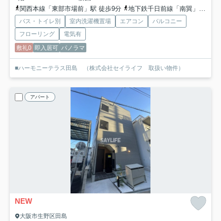
関西本線「東部市場前」駅 徒歩9分
地下鉄千日前線「南巽」駅 徒歩17分
バス・トイレ別
室内洗濯機置場
エアコン
バルコニー
フローリング
電気有
敷礼0
即入居可
パノラマ
■ハーモニーテラス田島 （株式会社セイライフ 取扱い物件）
アパート
NEW
大阪市生野区田島