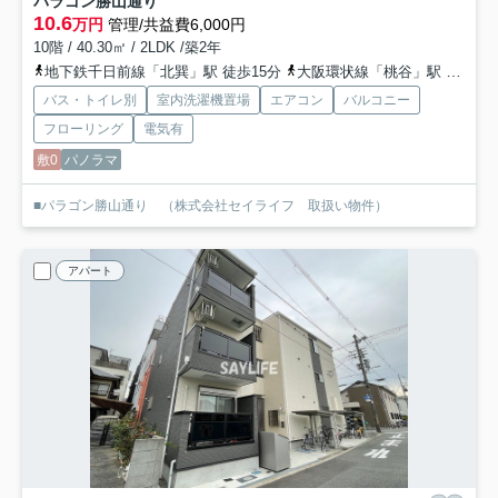
パラゴン勝山通り
10.6
万円
管理/共益費6,000円
10階 / 40.30㎡ / 2LDK /築2年
地下鉄千日前線「北巽」駅 徒歩15分
大阪環状線「桃谷」駅 徒歩22分
バス・トイレ別
室内洗濯機置場
エアコン
バルコニー
フローリング
電気有
敷0
パノラマ
■パラゴン勝山通り （株式会社セイライフ 取扱い物件）
アパート