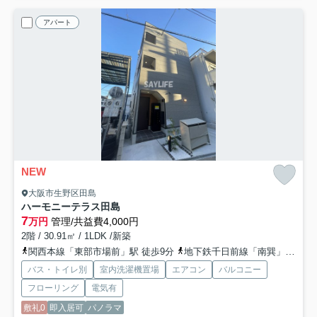
アパート
NEW
大阪市生野区田島
ハーモニーテラス田島
7
万円
管理/共益費4,000円
2階 / 30.91㎡ / 1LDK /新築
関西本線「東部市場前」駅 徒歩9分
地下鉄千日前線「南巽」駅 徒歩17分
バス・トイレ別
室内洗濯機置場
エアコン
バルコニー
フローリング
電気有
敷礼0
即入居可
パノラマ