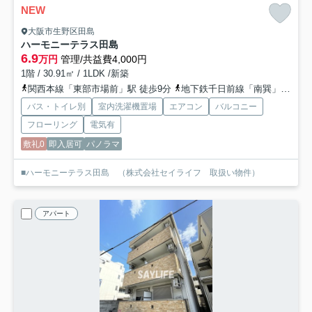
NEW
大阪市生野区田島
ハーモニーテラス田島
6.9
万円
管理/共益費4,000円
1階 / 30.91㎡ / 1LDK /新築
関西本線「東部市場前」駅 徒歩9分
地下鉄千日前線「南巽」駅 徒歩17分
バス・トイレ別
室内洗濯機置場
エアコン
バルコニー
フローリング
電気有
敷礼0
即入居可
パノラマ
■ハーモニーテラス田島 （株式会社セイライフ 取扱い物件）
アパート