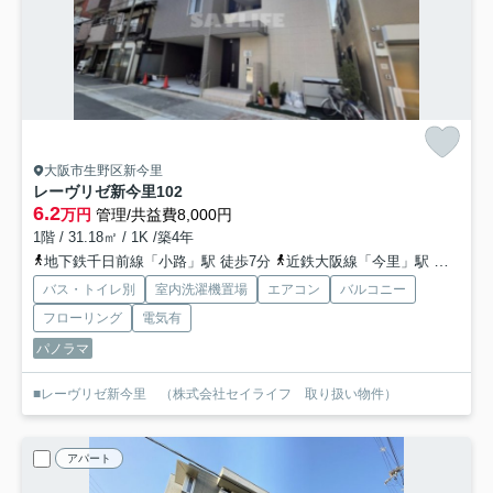
大阪市生野区新今里
レーヴリゼ新今里
102
6.2
万円
管理/共益費8,000円
1階 / 31.18㎡ / 1K /築4年
地下鉄千日前線「小路」駅 徒歩7分
近鉄大阪線「今里」駅 徒歩8分
バス・トイレ別
室内洗濯機置場
エアコン
バルコニー
フローリング
電気有
パノラマ
■レーヴリゼ新今里 （株式会社セイライフ 取り扱い物件）
アパート