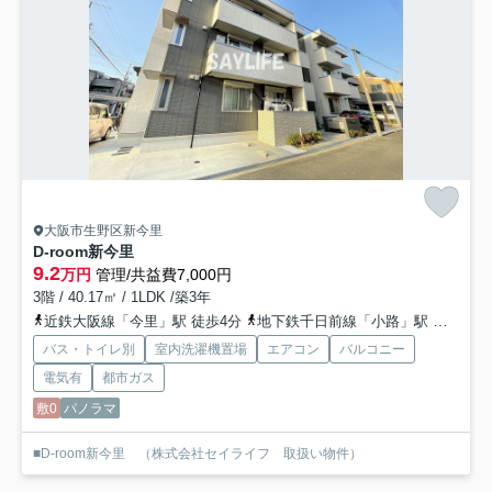
大阪市生野区新今里
D-room新今里
9.2
万円
管理/共益費7,000円
3階 / 40.17㎡ / 1LDK /築3年
近鉄大阪線「今里」駅 徒歩4分
地下鉄千日前線「小路」駅 徒歩6分
バス・トイレ別
室内洗濯機置場
エアコン
バルコニー
電気有
都市ガス
敷0
パノラマ
■D-room新今里 （株式会社セイライフ 取扱い物件）