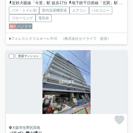
近鉄大阪線「今里」駅 徒歩17分
地下鉄千日前線「北巽」駅 徒歩16分
バス・トイレ別
室内洗濯機置場
エアコン
バルコニー
フローリング
電気有
敷0
パノラマ
■フォレストクリエオーレ中川 （株式会社セイライフ 提供）
賃貸マンション
大阪市生野区田島