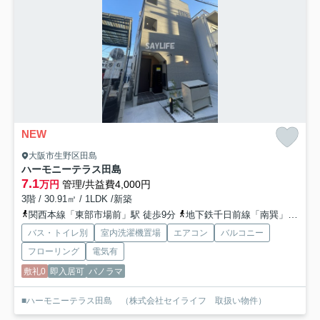
NEW
大阪市生野区田島
ハーモニーテラス田島
7.1
万円
管理/共益費4,000円
3階 / 30.91㎡ / 1LDK /新築
関西本線「東部市場前」駅 徒歩9分
地下鉄千日前線「南巽」駅 徒歩17分
バス・トイレ別
室内洗濯機置場
エアコン
バルコニー
フローリング
電気有
敷礼0
即入居可
パノラマ
■ハーモニーテラス田島 （株式会社セイライフ 取扱い物件）