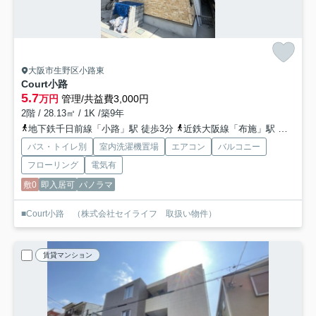
大阪市生野区小路東
Court小路
5.7
万円
管理/共益費3,000円
2階 / 28.13㎡ / 1K /築9年
地下鉄千日前線「小路」駅 徒歩3分
近鉄大阪線「布施」駅 徒歩10分
バス・トイレ別
室内洗濯機置場
エアコン
バルコニー
フローリング
電気有
敷0
即入居可
パノラマ
■Court小路 （株式会社セイライフ 取扱い物件）
賃貸マンション