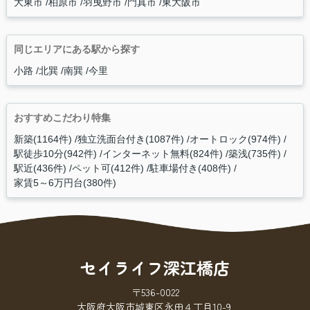
大東市
柏原市
羽曳野市
門真市
東大阪市
同じエリアにある駅から探す
小路
北巽
南巽
今里
おすすめこだわり特集
新築(1164件)
独立洗面台付き(1087件)
オートロック(974件)
駅徒歩10分(942件)
インターネット無料(824件)
築浅(735件)
駅近(436件)
ペット可(412件)
駐車場付き(408件)
家賃5～6万円台(380件)
セイライフ深江橋店
〒536-0022
大阪府大阪市城東区永田４丁目10-9