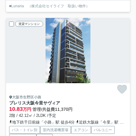
■Lunaria （株式会社セイライフ 取扱い物件）
賃貸マンション
大阪市生野区小路
プレリス大阪今里サヴィア
10.83
万円
管理/共益費11,370円
2階 / 42.12㎡ / 2LDK /予定
地下鉄千日前線「小路」駅 徒歩4分
近鉄大阪線「今里」駅 徒歩6分
バス・トイレ別
室内洗濯機置場
エアコン
バルコニー