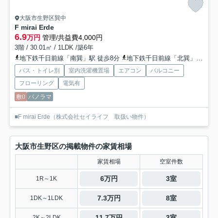
大阪市生野区巽中
F mirai Erde
6.9
万円
管理/共益費4,000円
3階 / 30.01㎡ / 1LDK /築6年
地下鉄千日前線「南巽」駅 徒歩8分
地下鉄千日前線「北巽」駅 徒歩13分
バス・トイレ別
室内洗濯機置場
エアコン
バルコニー
フローリング
電気有
敷0
パノラマ
■F mirai Erde（株式会社セイライフ 取扱い物件）
大阪市生野区の掲載物件の家賃相場
家賃相場
空室件数
6万円
3室
1R～1K
7.3万円
8室
1DK～1LDK
11.7万円
3室
2K～2LDK