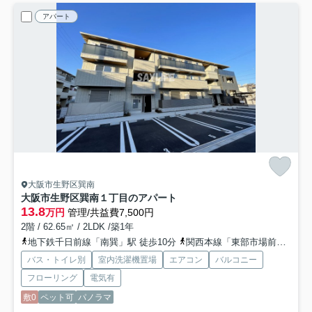
アパート
大阪市生野区巽南
大阪市生野区巽南１丁目のアパート
13.8
万円
管理/共益費7,500円
2階 / 62.65㎡ / 2LDK /築1年
地下鉄千日前線「南巽」駅 徒歩10分
関西本線「東部市場前」駅 徒歩17分
バス・トイレ別
室内洗濯機置場
エアコン
バルコニー
フローリング
電気有
敷0
ペット可
パノラマ