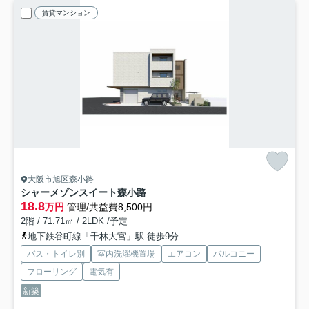
賃貸マンション
大阪市旭区森小路
シャーメゾンスイート森小路
18.8
万円
管理/共益費8,500円
2階 / 71.71㎡ / 2LDK /予定
地下鉄谷町線「千林大宮」駅 徒歩9分
バス・トイレ別
室内洗濯機置場
エアコン
バルコニー
フローリング
電気有
新築