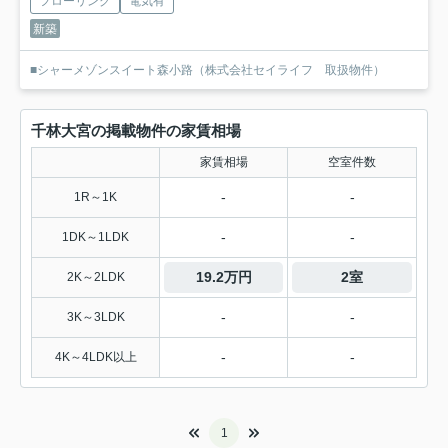
フローリング
電気有
新築
■シャーメゾンスイート森小路（株式会社セイライフ 取扱物件）
千林大宮の掲載物件の家賃相場
家賃相場
空室件数
-
-
1R～1K
-
-
1DK～1LDK
19.2万円
2室
2K～2LDK
-
-
3K～3LDK
-
-
4K～4LDK以上
1