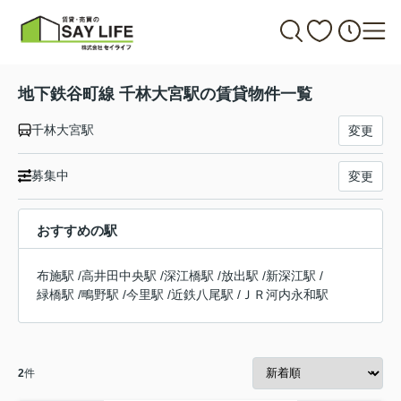
地下鉄谷町線 千林大宮駅の賃貸物件一覧
千林大宮駅
変更
募集中
変更
おすすめの駅
布施駅
/
高井田中央駅
/
深江橋駅
/
放出駅
/
新深江駅
/
緑橋駅
/
鴫野駅
/
今里駅
/
近鉄八尾駅
/
ＪＲ河内永和駅
2
件