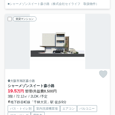
■シャーメゾンスイート森小路（株式会社セイライフ 取扱物件）
賃貸マンション
大阪市旭区森小路
シャーメゾンスイート森小路
19.5
万円
管理/共益費8,500円
3階 / 72.12㎡ / 2LDK /予定
地下鉄谷町線「千林大宮」駅 徒歩9分
バス・トイレ別
室内洗濯機置場
エアコン
バルコニー