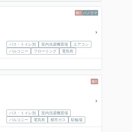
敷0
パノラマ
バス・トイレ別
室内洗濯機置場
エアコン
バルコニー
フローリング
電気有
敷0
バス・トイレ別
室内洗濯機置場
バルコニー
電気有
都市ガス
駐輪場