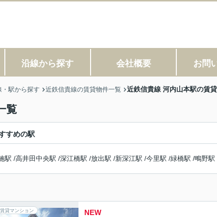
沿線から探す
会社概要
お問
近鉄信貴線 河内山本駅の賃
線・駅から探す
近鉄信貴線の賃貸物件一覧
一覧
すすめの駅
施駅
/
高井田中央駅
/
深江橋駅
/
放出駅
/
新深江駅
/
今里駅
/
緑橋駅
/
鴫野駅
賃貸マンション
NEW