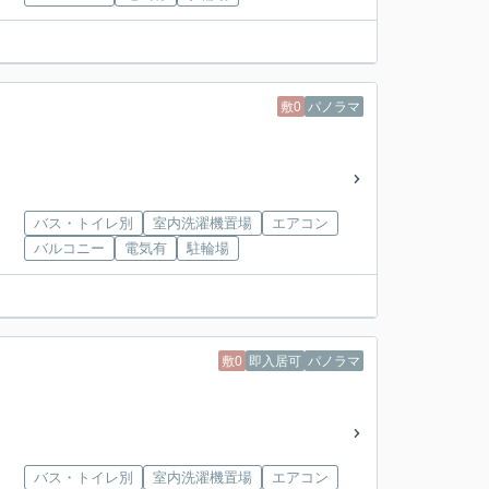
敷0
パノラマ
バス・トイレ別
室内洗濯機置場
エアコン
バルコニー
電気有
駐輪場
敷0
即入居可
パノラマ
バス・トイレ別
室内洗濯機置場
エアコン