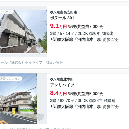
アパート
八尾市
高安町南
ボヌール 301
9.1
万円
管理/共益費7,000円
3階 / 57.14㎡ / 2LDK /築6年 /3階建
近鉄大阪線
「
河内山本
」駅 徒歩27分
ヌール（株式会社セイライフ 取扱い物件）
賃貸マンション
八尾市
北本町
アンリハイツ
8.4
万円
管理/共益費5,000円
3階 / 62.70㎡ / 3LDK /築38年 /4階建
近鉄大阪線
「
河内山本
」駅 徒歩27分