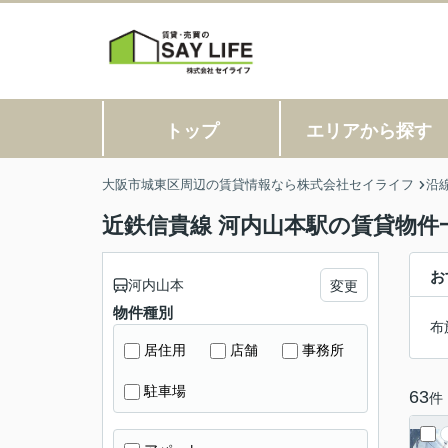
トップ
エリアから探す
大阪市城東区周辺の賃貸情報なら株式会社セイライフ
沿
近鉄信貴線 河内山本駅の賃貸物件
お
河内山本
変更
物件種別
布
居住用
店舗
事務所
駐車場
63
件