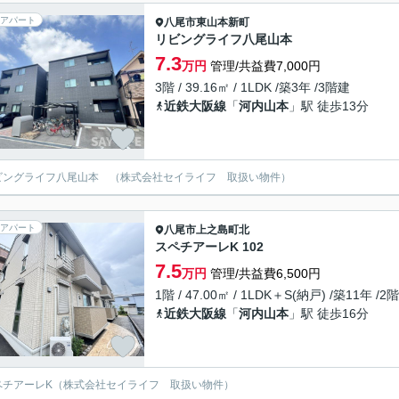
アパート
八尾市
東山本新町
リビングライフ八尾山本
7.3
万円
管理/共益費7,000円
3階 / 39.16㎡ / 1LDK /築3年 /3階建
近鉄大阪線
「
河内山本
」駅 徒歩13分
ビングライフ八尾山本 （株式会社セイライフ 取扱い物件）
アパート
八尾市
上之島町北
スペチアーレK 102
7.5
万円
管理/共益費6,500円
1階 / 47.00㎡ / 1LDK＋S(納戸) /築11年 /2
近鉄大阪線
「
河内山本
」駅 徒歩16分
ペチアーレK（株式会社セイライフ 取扱い物件）