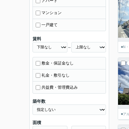
アパート
マンション
一戸建て
賃料
～
■N
敷金・保証金なし
礼金・敷引なし
共益費・管理費込み
築年数
■ア
面積