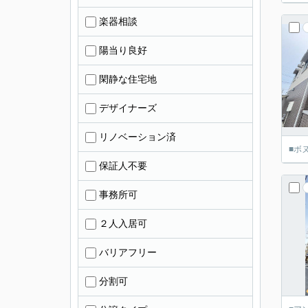
楽器相談
陽当り良好
閑静な住宅地
デザイナーズ
リノベーション済
■ボ
保証人不要
事務所可
２人入居可
バリアフリー
分割可