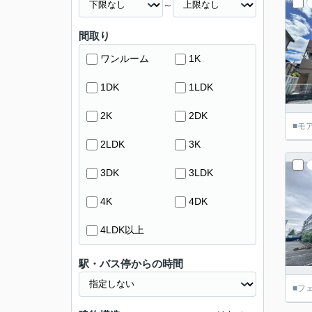
～
間取り
ワンルーム
1K
1DK
1LDK
2K
2DK
■モ
2LDK
3K
3DK
3LDK
4K
4DK
4LDK以上
駅・バス停からの時間
■フ