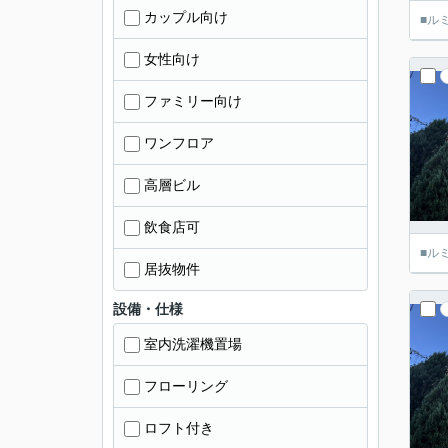
カップル向け
■ル
女性向け
ファミリー向け
ワンフロア
高層ビル
飲食店可
■ル
居抜物件
設備・仕様
室内洗濯機置場
フローリング
ロフト付き