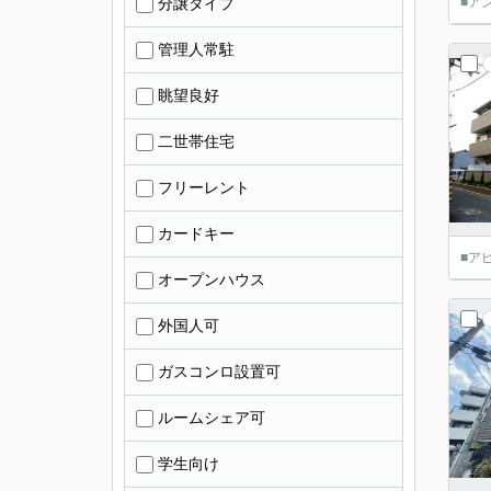
分譲タイプ
■ア
管理人常駐
眺望良好
二世帯住宅
フリーレント
カードキー
■ア
オープンハウス
外国人可
ガスコンロ設置可
ルームシェア可
学生向け