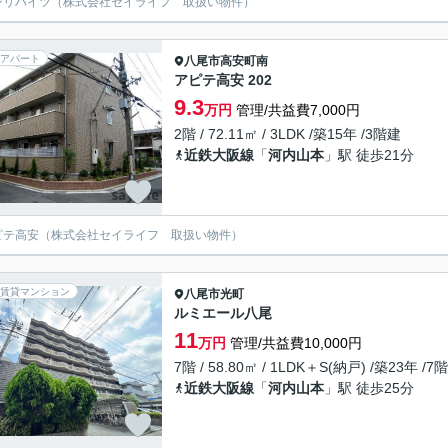
ンリハイツ（株式会社セイライフ 取扱い物件）
アパート
八尾市
高安町南
アピテ高安 202
9.3
万円
管理/共益費7,000円
2階 / 72.11㎡ / 3LDK /築15年 /3階建
近鉄大阪線
「
河内山本
」駅 徒歩21分
ピテ高安（株式会社セイライフ 取扱い物件）
賃貸マンション
八尾市
光町
ルミエール八尾
11
万円
管理/共益費10,000円
7階 / 58.80㎡ / 1LDK＋S(納戸) /築23年 /7
近鉄大阪線
「
河内山本
」駅 徒歩25分