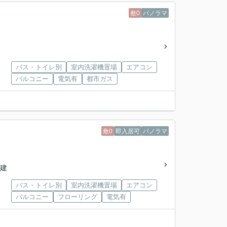
敷0
パノラマ
バス・トイレ別
室内洗濯機置場
エアコン
バルコニー
電気有
都市ガス
敷0
即入居可
パノラマ
階建
バス・トイレ別
室内洗濯機置場
エアコン
バルコニー
フローリング
電気有