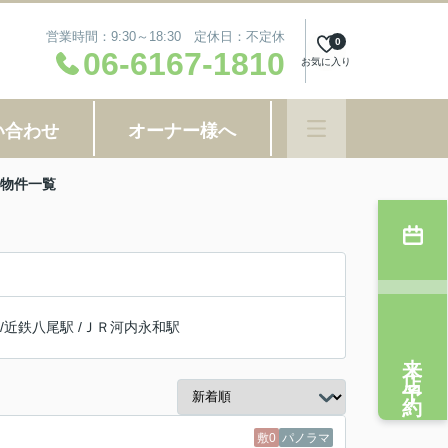
営業時間：9:30～18:30 定休日：不定休
0
06-6167-1810
お気に入り
い合わせ
オーナー様へ
貸物件一覧
/
近鉄八尾駅
/
ＪＲ河内永和駅
来店予約
敷0
パノラマ