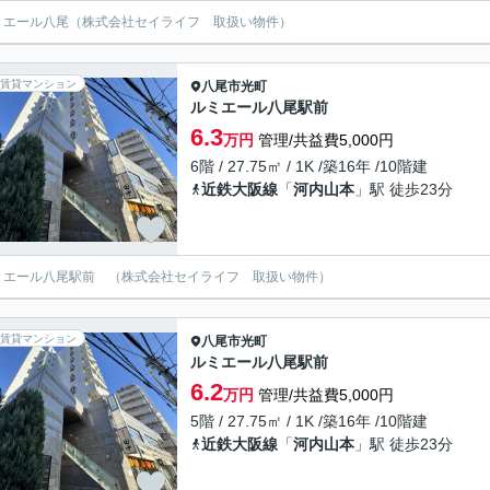
ミエール八尾（株式会社セイライフ 取扱い物件）
賃貸マンション
八尾市
光町
ルミエール八尾駅前
6.3
万円
管理/共益費5,000円
6階 / 27.75㎡ / 1K /築16年 /10階建
近鉄大阪線
「
河内山本
」駅 徒歩23分
ミエール八尾駅前 （株式会社セイライフ 取扱い物件）
賃貸マンション
八尾市
光町
ルミエール八尾駅前
6.2
万円
管理/共益費5,000円
5階 / 27.75㎡ / 1K /築16年 /10階建
近鉄大阪線
「
河内山本
」駅 徒歩23分