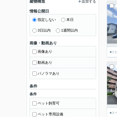
建物構造
追加する
情報公開日
指定しない
本日
3日以内
1週間以内
画像・動画あり
画像あり
■リ
動画あり
パノラマあり
条件
条件
ペット飼育可
■ス
ペット専用設備