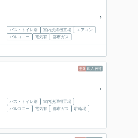
バス・トイレ別
室内洗濯機置場
エアコン
バルコニー
電気有
都市ガス
敷0
即入居可
バス・トイレ別
室内洗濯機置場
バルコニー
電気有
都市ガス
駐輪場