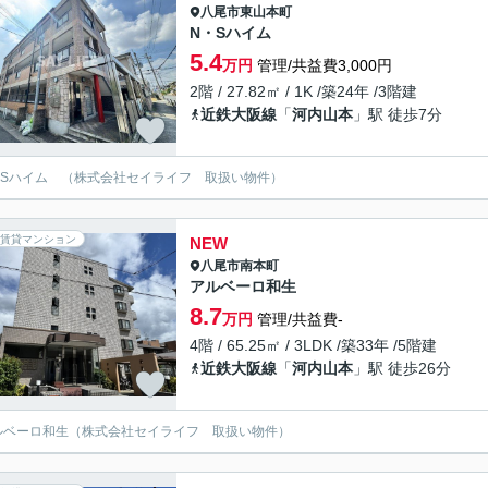
八尾市
東山本町
N・Sハイム
5.4
万円
管理/共益費3,000円
2階 / 27.82㎡ / 1K /築24年 /3階建
近鉄大阪線
「
河内山本
」駅 徒歩7分
・Sハイム （株式会社セイライフ 取扱い物件）
賃貸マンション
NEW
八尾市
南本町
アルベーロ和生
8.7
万円
管理/共益費-
4階 / 65.25㎡ / 3LDK /築33年 /5階建
近鉄大阪線
「
河内山本
」駅 徒歩26分
ルベーロ和生（株式会社セイライフ 取扱い物件）