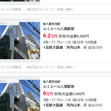
ミエール八尾駅前 （株式会社セイライフ 取扱い物件）
賃貸マンション
八尾市
光町
ルミエール八尾駅前
6.2
万円
管理/共益費5,000円
4階 / 27.75㎡ / 1K /築16年 /10階建
近鉄大阪線
「
河内山本
」駅 徒歩23分
ミエール八尾駅前 （株式会社セイライフ 取扱い物件）
賃貸マンション
八尾市
光町
ルミエール八尾駅前
6
万円
管理/共益費5,000円
3階 / 27.75㎡ / 1K /築16年 /10階建
近鉄大阪線
「
河内山本
」駅 徒歩23分