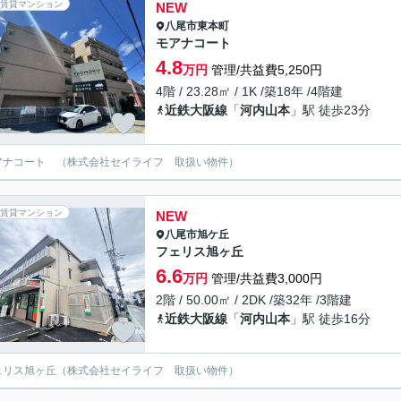
賃貸マンション
NEW
八尾市
東本町
モアナコート
4.8
万円
管理/共益費5,250円
4階 / 23.28㎡ / 1K /築18年 /4階建
近鉄大阪線
「
河内山本
」駅 徒歩23分
アナコート （株式会社セイライフ 取扱い物件）
賃貸マンション
NEW
八尾市
旭ケ丘
フェリス旭ヶ丘
6.6
万円
管理/共益費3,000円
2階 / 50.00㎡ / 2DK /築32年 /3階建
近鉄大阪線
「
河内山本
」駅 徒歩16分
ェリス旭ヶ丘（株式会社セイライフ 取扱い物件）