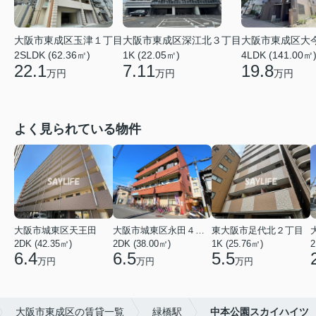
大阪市東成区大
大阪市東成区玉津１丁目
大阪市東成区深江北３丁目
4LDK (141.00㎡
2SLDK (62.36㎡)
1K (22.05㎡)
19.8
22.1
7.11
万円
万円
万円
よく見られている物件
大阪市城東区天王田
大阪市城東区永田４丁目
東大阪市足代北２丁目
2DK (42.35㎡)
2DK (38.00㎡)
1K (25.76㎡)
2
6.4
6.5
5.5
万円
万円
万円
大阪市東成区の賃貸一覧
緑橋駅
中本公園スカイハイツ