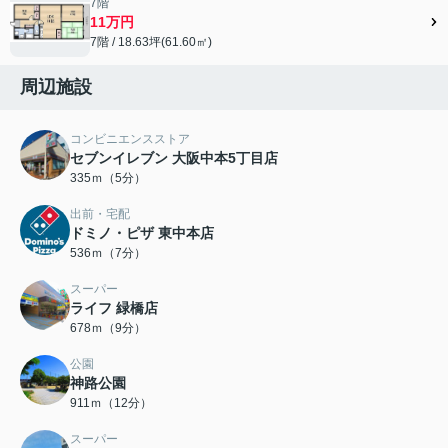
7階
11万円
7階 / 18.63坪(61.60㎡)
周辺施設
コンビニエンスストア
セブンイレブン 大阪中本5丁目店
335ｍ（5分）
出前・宅配
ドミノ・ピザ 東中本店
536ｍ（7分）
スーパー
ライフ 緑橋店
678ｍ（9分）
公園
神路公園
911ｍ（12分）
スーパー