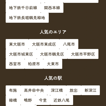
地下鉄千日前線
関西本線
地下鉄長堀鶴見緑地
人気のエリア
東大阪市
大阪市東成区
八尾市
大阪市城東区
大阪市鶴見区
大阪市平野区
西宮市
柏原市
大東市
人気の駅
布施
高井田中央
深江橋
放出
新深江
緑橋
鴫野
今里
近鉄八尾