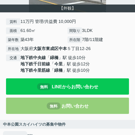
【外観】
11万円 管理/共益費 10,000円
賃料
61.60㎡
3LDK
面積
間取り
築43年
7階/11階建
築年数
所在階
大阪府
大阪市東成区
中本
５丁目12-26
所在地
地下鉄中央線
「
緑橋
」駅 徒歩10分
交通
地下鉄千日前線
「
今里
」駅 徒歩12分
地下鉄今里筋線
「
緑橋
」駅 徒歩10分
LINEからお問い合わせ
無料
お問い合わせ
無料
中本公園スカイハイツの募集中物件