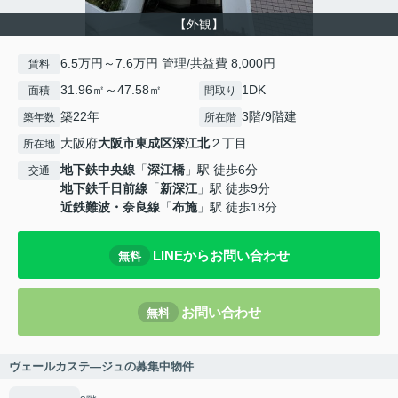
【外観】
6.5万円～7.6万円 管理/共益費 8,000円
賃料
31.96㎡～47.58㎡
1DK
面積
間取り
築22年
3階/9階建
築年数
所在階
大阪府
大阪市東成区
深江北
２丁目
所在地
地下鉄中央線
「
深江橋
」駅 徒歩6分
交通
地下鉄千日前線
「
新深江
」駅 徒歩9分
近鉄難波・奈良線
「
布施
」駅 徒歩18分
LINEからお問い合わせ
無料
お問い合わせ
無料
ヴェールカステ―ジュの募集中物件