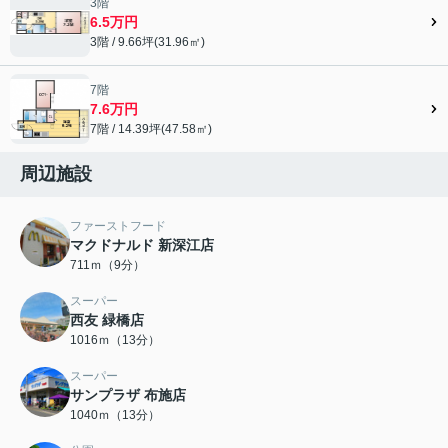
3階
6.5万円
3階 / 9.66坪(31.96㎡)
7階
7.6万円
7階 / 14.39坪(47.58㎡)
周辺施設
ファーストフード
マクドナルド 新深江店
711ｍ（9分）
スーパー
西友 緑橋店
1016ｍ（13分）
スーパー
サンプラザ 布施店
1040ｍ（13分）