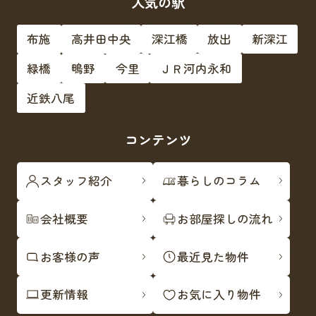
人気の駅
布施
高井田中央
深江橋
放出
新深江
緑橋
鴫野
今里
ＪＲ河内永和
近鉄八尾
コンテンツ
スタッフ紹介
暮らしのコラム
会社概要
お部屋探しの流れ
お客様の声
最近見た物件
更新情報
お気に入り物件