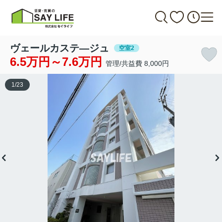
ヴェールカステ―ジュ
空室2
6.5万円～7.6万円
管理/共益費 8,000円
1
/
23