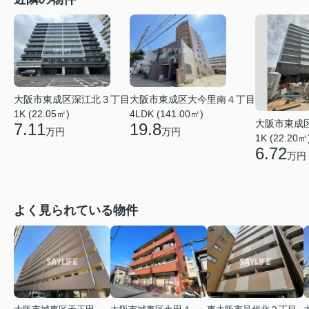
大阪市東成区大今里南４丁目
大阪市東成区深江北３丁目
4LDK (141.00㎡)
1K (22.05㎡)
大阪市東成
19.8
7.11
万円
万円
1K (22.20㎡
6.72
万円
よく見られている物件