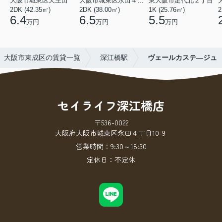
大阪市城東区天王田
大阪市城東区永田４丁目
東大阪市足代北２丁目
2DK (42.35㎡)
2DK (38.00㎡)
1K (25.76㎡)
2
6.4
6.5
5.5
万円
万円
万円
大阪市東成区の賃貸一覧
深江橋駅
ヴェールカステ―ジュ
セイライフ深江橋店
〒536-0022
大阪府大阪市城東区永田４丁目10-9
営業時間：
9:30～18:30
定休日：
不定休