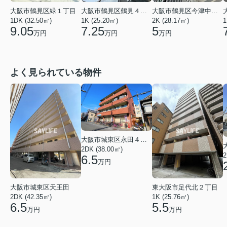
大阪市鶴見区緑１丁目
大阪市鶴見区鶴見４丁目
大阪市鶴見区今津中１丁目
1DK (32.50㎡)
1K (25.20㎡)
2K (28.17㎡)
1
9.05
7.25
5
万円
万円
万円
よく見られている物件
大阪市城東区永田４丁目
2DK (38.00㎡)
2
6.5
万円
大阪市城東区天王田
東大阪市足代北２丁目
2DK (42.35㎡)
1K (25.76㎡)
6.5
5.5
万円
万円