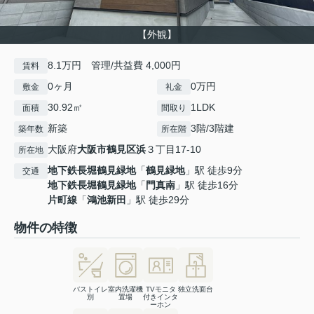
【外観】
8.1万円 管理/共益費 4,000円
賃料
0ヶ月
0万円
敷金
礼金
30.92㎡
1LDK
面積
間取り
新築
3階/3階建
築年数
所在階
大阪府
大阪市鶴見区
浜
３丁目17-10
所在地
地下鉄長堀鶴見緑地
「
鶴見緑地
」駅 徒歩9分
交通
地下鉄長堀鶴見緑地
「
門真南
」駅 徒歩16分
片町線
「
鴻池新田
」駅 徒歩29分
物件の特徴
バストイレ
室内洗濯機
TVモニタ
独立洗面台
別
置場
付きインタ
ーホン