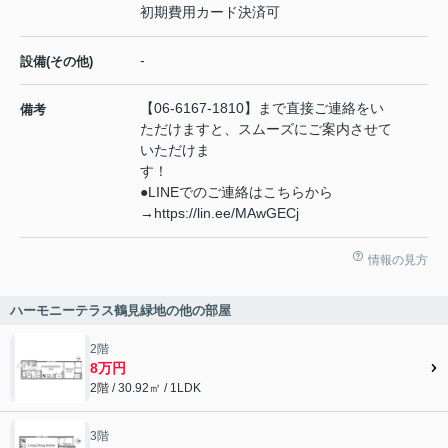
初期費用カード決済可
-
設備(その他)
【06-6167-1810】まで直接ご連絡をい
備考
ただけますと、スムーズにご案内させて
いただけま
す
●LINEでのご連絡はこちらから
→https://lin.ee/MAwGECj
情報の見方
ハーモニーテラス鶴見緑地の他の部屋
2階
8万円
2階 / 30.92㎡ / 1LDK
3階