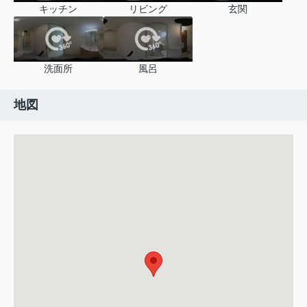
キッチン
リビング
玄関
洗面所
風呂
地図