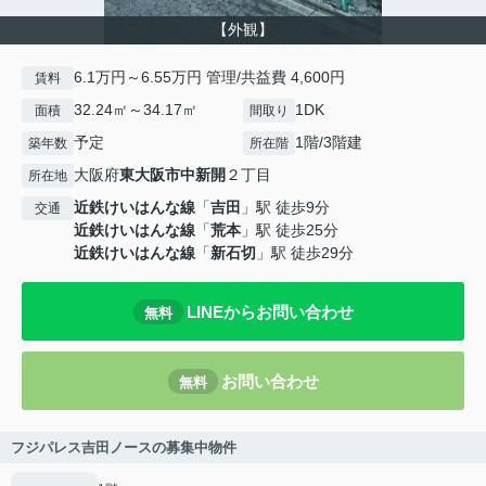
【外観】
6.1万円～6.55万円 管理/共益費 4,600円
賃料
32.24㎡～34.17㎡
1DK
面積
間取り
予定
1階/3階建
築年数
所在階
大阪府
東大阪市
中新開
２丁目
所在地
近鉄けいはんな線
「
吉田
」駅 徒歩9分
交通
近鉄けいはんな線
「
荒本
」駅 徒歩25分
近鉄けいはんな線
「
新石切
」駅 徒歩29分
LINEからお問い合わせ
無料
お問い合わせ
無料
フジパレス吉田ノースの募集中物件