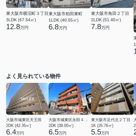
東大阪市横沼町３丁目
東大阪市角田２丁目
東大阪市柏田東町
3LDK (67.54㎡)
2LDK (51.40㎡)
1LDK (40.55㎡)
12.8
7.8
6.8
万円
万円
万円
1
よく見られている物件
大阪市城東区天王田
大阪市城東区永田４丁目
東大阪市足代北２丁目
2DK (42.35㎡)
2DK (38.00㎡)
1K (25.76㎡)
2
6.4
6.5
5.5
万円
万円
万円