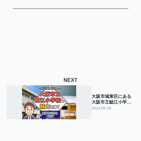
NEXT
大阪市城東区にある
大阪市立鯰江小学校
の魅力とは？概要や
2024.05.28
特徴をご紹介