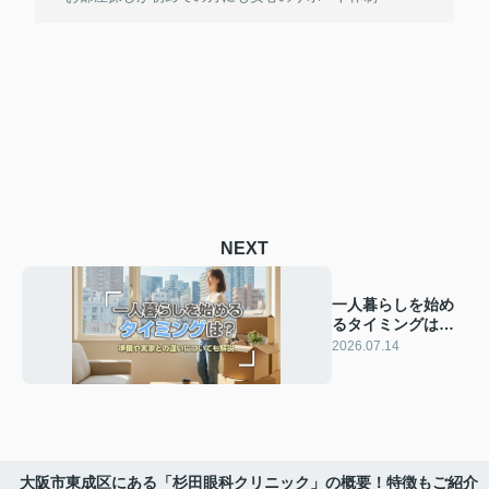
NEXT
一人暮らしを始め
るタイミングは？
準備や実家との違
2026.07.14
いについても解説
大阪市東成区にある「杉田眼科クリニック」の概要！特徴もご紹介