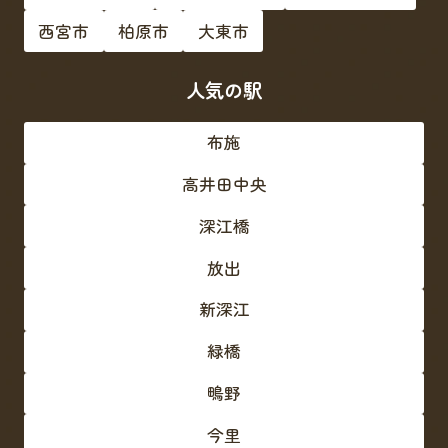
西宮市
柏原市
大東市
人気の駅
布施
高井田中央
深江橋
放出
新深江
緑橋
鴫野
今里