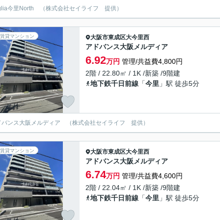
eglia今里North （株式会社セイライフ 提供）
賃貸マンション
大阪市東成区
大今里西
アドバンス大阪メルディア
6.92
万円
管理/共益費4,800円
2階 / 22.80㎡ / 1K /新築 /9階建
地下鉄千日前線
「
今里
」駅 徒歩5分
ドバンス大阪メルディア （株式会社セイライフ 提供）
賃貸マンション
大阪市東成区
大今里西
アドバンス大阪メルディア
6.74
万円
管理/共益費4,600円
2階 / 22.04㎡ / 1K /新築 /9階建
地下鉄千日前線
「
今里
」駅 徒歩5分