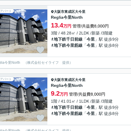
アパート
大阪市東成区
大今里
Reglia今里North
13.4
万円
管理/共益費8,000円
3階 / 48.28㎡ / 2LDK /新築 /3階建
地下鉄千日前線
「
今里
」駅 徒歩9分
地下鉄今里筋線
「
今里
」駅 徒歩8分
eglia今里North （株式会社セイライフ 提供）
アパート
大阪市東成区
大今里
Reglia今里North
9.2
万円
管理/共益費8,000円
1階 / 41.01㎡ / 1LDK /新築 /3階建
地下鉄千日前線
「
今里
」駅 徒歩9分
地下鉄今里筋線
「
今里
」駅 徒歩8分
eglia今里North （株式会社セイライフ 提供）