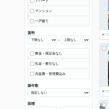
アパート
マンション
一戸建て
賃料
■プ
～
敷金・保証金なし
礼金・敷引なし
共益費・管理費込み
築年数
■プ
面積