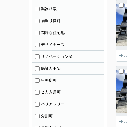
楽器相談
陽当り良好
閑静な住宅地
デザイナーズ
■R
リノベーション済
保証人不要
事務所可
２人入居可
バリアフリー
分割可
■R