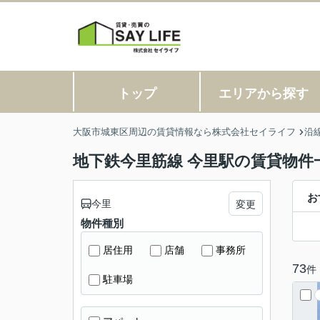
トップ
エリアから探す
大阪市城東区周辺の賃貸情報なら株式会社セイライフ
沿
地下鉄今里筋線 今里駅の賃貸物件
お
今里
変更
物件種別
居住用
店舗
事務所
73
件
駐車場