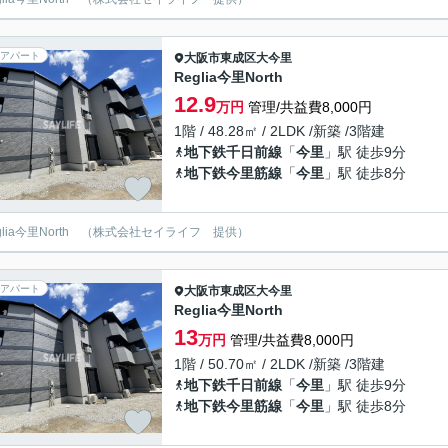
アパート
大阪市東成区
大今里
Reglia今里North
12.9
万円
管理/共益費8,000円
1階 / 48.28㎡ / 2LDK /新築 /3階建
地下鉄千日前線
「
今里
」駅 徒歩9分
地下鉄今里筋線
「
今里
」駅 徒歩8分
eglia今里North （株式会社セイライフ 提供）
アパート
大阪市東成区
大今里
Reglia今里North
13
万円
管理/共益費8,000円
1階 / 50.70㎡ / 2LDK /新築 /3階建
地下鉄千日前線
「
今里
」駅 徒歩9分
地下鉄今里筋線
「
今里
」駅 徒歩8分