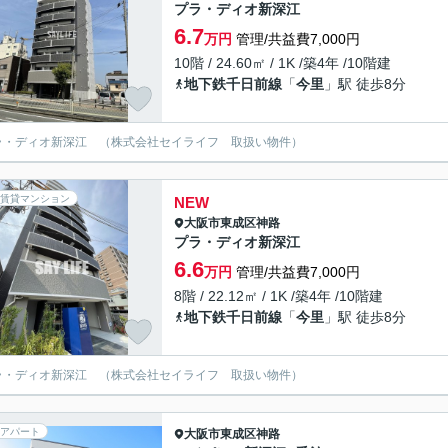
プラ・ディオ新深江
6.7
万円
管理/共益費7,000円
10階 / 24.60㎡ / 1K /築4年 /10階建
地下鉄千日前線
「
今里
」駅 徒歩8分
ラ・ディオ新深江 （株式会社セイライフ 取扱い物件）
賃貸マンション
NEW
大阪市東成区
神路
プラ・ディオ新深江
6.6
万円
管理/共益費7,000円
8階 / 22.12㎡ / 1K /築4年 /10階建
地下鉄千日前線
「
今里
」駅 徒歩8分
ラ・ディオ新深江 （株式会社セイライフ 取扱い物件）
アパート
大阪市東成区
神路