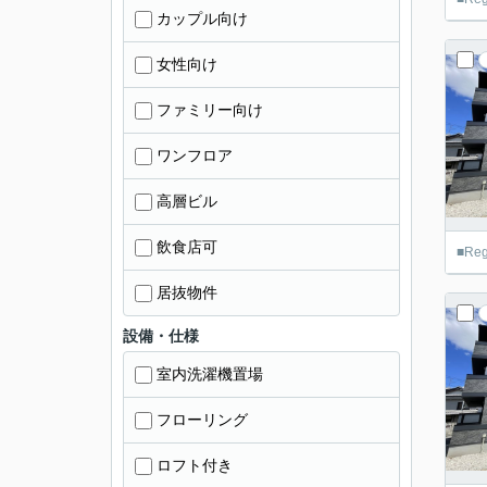
カップル向け
女性向け
ファミリー向け
ワンフロア
高層ビル
飲食店可
■R
居抜物件
設備・仕様
室内洗濯機置場
フローリング
ロフト付き