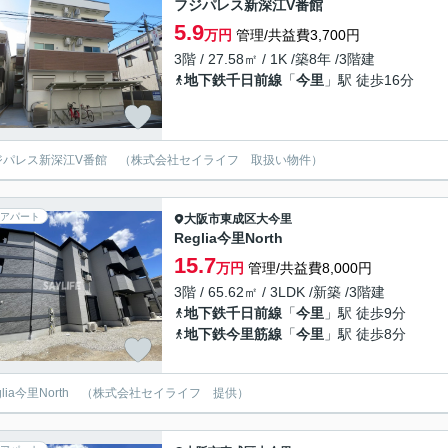
フジパレス新深江V番館
5.9
万円
管理/共益費3,700円
3階 / 27.58㎡ / 1K /築8年 /3階建
地下鉄千日前線
「
今里
」駅 徒歩16分
ジパレス新深江V番館 （株式会社セイライフ 取扱い物件）
アパート
大阪市東成区
大今里
Reglia今里North
15.7
万円
管理/共益費8,000円
3階 / 65.62㎡ / 3LDK /新築 /3階建
地下鉄千日前線
「
今里
」駅 徒歩9分
地下鉄今里筋線
「
今里
」駅 徒歩8分
eglia今里North （株式会社セイライフ 提供）