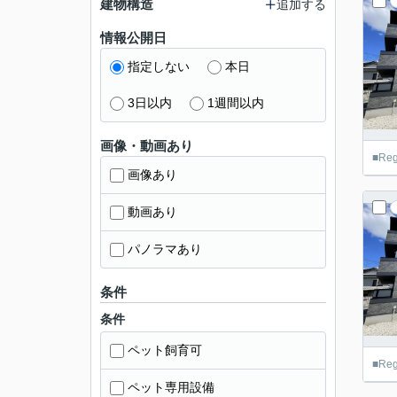
建物構造
追加する
情報公開日
指定しない
本日
3日以内
1週間以内
画像・動画あり
■R
画像あり
動画あり
パノラマあり
条件
条件
ペット飼育可
■R
ペット専用設備