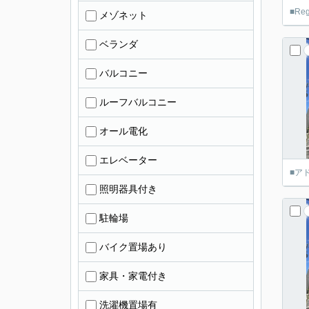
■R
メゾネット
ベランダ
バルコニー
ルーフバルコニー
オール電化
エレベーター
■ア
照明器具付き
駐輪場
バイク置場あり
家具・家電付き
洗濯機置場有