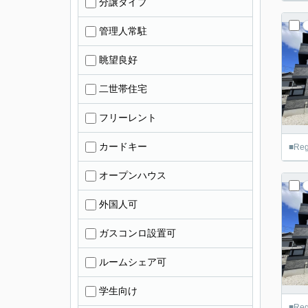
分譲タイプ
管理人常駐
眺望良好
二世帯住宅
フリーレント
カードキー
■R
オープンハウス
外国人可
ガスコンロ設置可
ルームシェア可
学生向け
■R