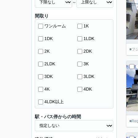
～
間取り
ワンルーム
1K
1DK
1LDK
■フ
2K
2DK
2LDK
3K
3DK
3LDK
4K
4DK
4LDK以上
駅・バス停からの時間
■R