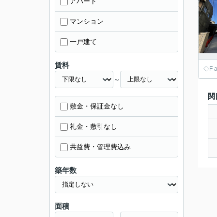
アパート
マンション
一戸建て
賃料
◇F
～
関
敷金・保証金なし
礼金・敷引なし
共益費・管理費込み
築年数
面積