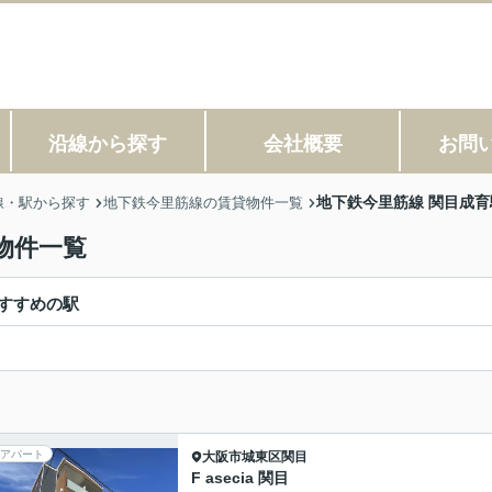
沿線から探す
会社概要
お問
地下鉄今里筋線 関目成
線・駅から探す
地下鉄今里筋線の賃貸物件一覧
物件一覧
すすめの駅
アパート
大阪市城東区
関目
F asecia 関目