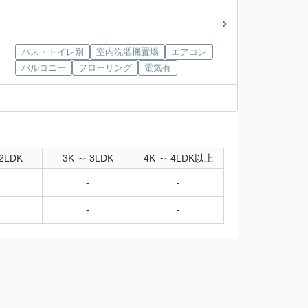
バス・トイレ別
室内洗濯機置場
エアコン
バルコニー
フローリング
電気有
2LDK
3K ～ 3LDK
4K ～ 4LDK以上
-
-
-
-