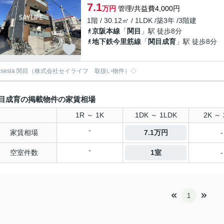
7.1
万円
管理/共益費4,000円
1階 / 30.12㎡ / 1LDK /築3年 /3階建
京阪本線
「
関目
」駅 徒歩8分
地下鉄今里筋線
「
関目成育
」駅 徒歩8分
 asesia 関目（株式会社セイライフ 取扱い物件）◇
目成育の掲載物件の家賃相場
1R ～ 1K
1DK ～ 1LDK
2K ～ 
-
家賃相場
7.1万円
-
-
空室件数
1室
-
1