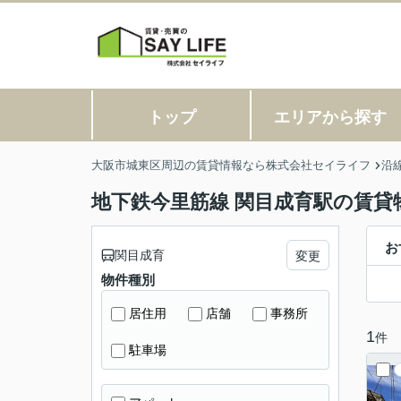
トップ
エリアから探す
大阪市城東区周辺の賃貸情報なら株式会社セイライフ
沿
地下鉄今里筋線 関目成育駅の賃貸
お
関目成育
変更
物件種別
居住用
店舗
事務所
1
件
駐車場