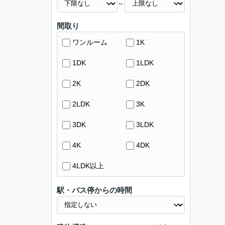
～
間取り
ワンルーム
1K
1DK
1LDK
2K
2DK
2LDK
3K
3DK
3LDK
4K
4DK
4LDK以上
駅・バス停からの時間