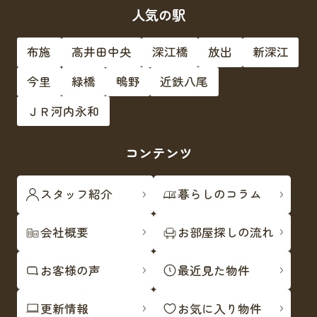
人気の駅
布施
高井田中央
深江橋
放出
新深江
今里
緑橋
鴫野
近鉄八尾
ＪＲ河内永和
コンテンツ
スタッフ紹介
暮らしのコラム
会社概要
お部屋探しの流れ
お客様の声
最近見た物件
更新情報
お気に入り物件