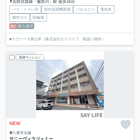
近鉄信貴線「服部川」駅 徒歩16分
バス・トイレ別
室内洗濯機置場
バルコニー
電気有
都市ガス
駐輪場
敷0
即入居可
■スヴァーネ東山本（株式会社セイライフ 取扱い物件）
賃貸マンション
NEW
八尾市水越
サニーヴィラジェミー