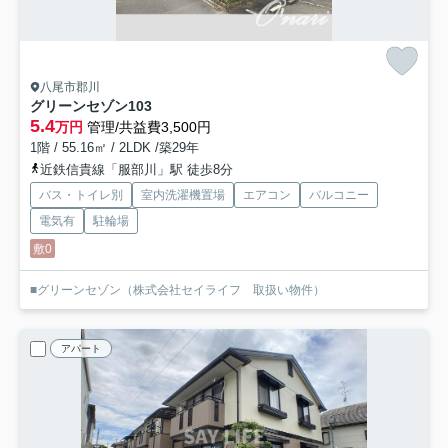
八尾市郡川
グリーンセゾン
103
5.4
万円
管理/共益費3,500円
1階 / 55.16㎡ / 2LDK /築29年
近鉄信貴線「服部川」駅 徒歩8分
バス・トイレ別
室内洗濯機置場
エアコン
バルコニー
電気有
駐輪場
敷0
■グリーンセゾン（株式会社セイライフ 取扱い物件）
アパート