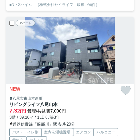
■N・Sハイム （株式会社セイライフ 取扱い物件）
アパート
NEW
八尾市東山本新町
リビングライフ八尾山本
7.3
万円
管理/共益費7,000円
3階 / 39.16㎡ / 1LDK /築3年
近鉄信貴線「服部川」駅 徒歩20分
バス・トイレ別
室内洗濯機置場
エアコン
バルコニー