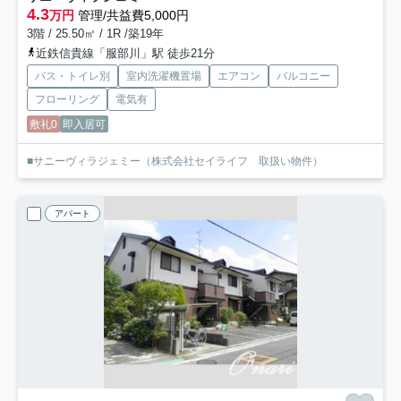
4.3
万円
管理/共益費5,000円
3階 / 25.50㎡ / 1R /築19年
近鉄信貴線「服部川」駅 徒歩21分
バス・トイレ別
室内洗濯機置場
エアコン
バルコニー
フローリング
電気有
敷礼0
即入居可
■サニーヴィラジェミー（株式会社セイライフ 取扱い物件）
アパート