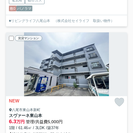
電気有
都市ガス
敷0
パノラマ
■リビングライフ八尾山本 （株式会社セイライフ 取扱い物件）
賃貸マンション
NEW
八尾市東山本新町
スヴァーネ東山本
6.3
万円
管理/共益費5,000円
1階 / 61.46㎡ / 3LDK /築37年