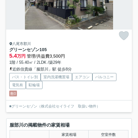
八尾市郡川
グリーンセゾン
105
5.4
万円
管理/共益費3,500円
1階 / 55.40㎡ / 2LDK /築29年
近鉄信貴線「服部川」駅 徒歩8分
バス・トイレ別
室内洗濯機置場
エアコン
バルコニー
電気有
駐輪場
敷0
■グリーンセゾン（株式会社セイライフ 取扱い物件）
服部川の掲載物件の家賃相場
家賃相場
空室件数