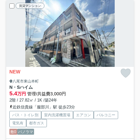
賃貸マンション
NEW
八尾市東山本町
N・Sハイム
5.4
万円
管理/共益費3,000円
2階 / 27.82㎡ / 1K /築24年
近鉄信貴線「服部川」駅 徒歩23分
バス・トイレ別
室内洗濯機置場
エアコン
バルコニー
電気有
都市ガス
敷0
パノラマ