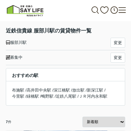
近鉄信貴線 服部川駅の賃貸物件一覧
服部川駅
変更
募集中
変更
おすすめの駅
布施駅
/
高井田中央駅
/
深江橋駅
/
放出駅
/
新深江駅
/
今里駅
/
緑橋駅
/
鴫野駅
/
近鉄八尾駅
/
ＪＲ河内永和駅
7
件