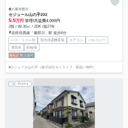
八尾市郡川
セジュール山の手
202
5.5
万円
管理/共益費4,000円
2階 / 49.30㎡ / 2DK /築27年
近鉄信貴線「服部川」駅 徒歩6分
バス・トイレ別
室内洗濯機置場
エアコン
バルコニー
電気有
駐輪場
敷礼0
即入居可
■セジュール山の手（株式会社セイライフ 取扱い物件）
アパート