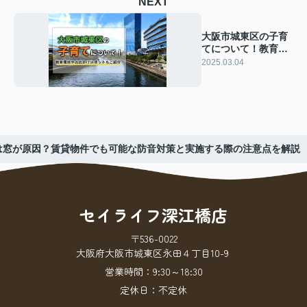
NEXT
大阪市城東区の子育
てについて！教育環
境やお出かけスポッ
2025.03.04
トもご紹介
は窓が原因？賃貸物件でも可能な防音対策と実施する際の注意点を解説
セイライフ深江橋店
〒536-0022
大阪府大阪市城東区永田４丁目10-9
営業時間：
9:30～18:30
定休日：
不定休