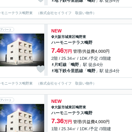
地下鉄今里筋線
「
鴫野
」駅 徒歩4分
ーモニーテラス鴫野東 （株式会社セイライフ 取扱い物件）
アパート
NEW
大阪市城東区
鴫野東
ハーモニーテラス鴫野
7.46
万円
管理/共益費4,000円
2階 / 25.34㎡ / 1DK /予定 /3階建
片町線
「
鴫野
」駅 徒歩4分
地下鉄今里筋線
「
鴫野
」駅 徒歩4分
ーモニーテラス鴫野東 （株式会社セイライフ 取扱い物件）
アパート
NEW
大阪市城東区
鴫野東
ハーモニーテラス鴫野
7.36
万円
管理/共益費4,000円
1階 / 25.34㎡ / 1DK /予定 /3階建