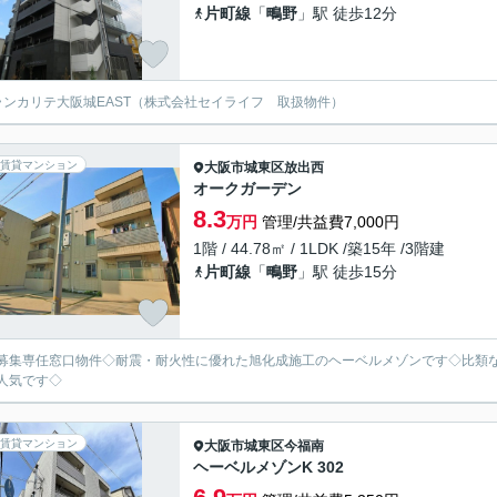
片町線
「
鴫野
」駅 徒歩12分
ランカリテ大阪城EAST（株式会社セイライフ 取扱物件）
賃貸マンション
大阪市城東区
放出西
オークガーデン
8.3
万円
管理/共益費7,000円
1階 / 44.78㎡ / 1LDK /築15年 /3階建
片町線
「
鴫野
」駅 徒歩15分
募集専任窓口物件◇耐震・耐火性に優れた旭化成施工のヘーベルメゾンです◇比類
人気です◇
賃貸マンション
大阪市城東区
今福南
ヘーベルメゾンK 302