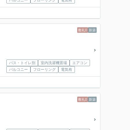
バルコニー
フローリング
電気有
敷礼0
新築
バス・トイレ別
室内洗濯機置場
エアコン
バルコニー
フローリング
電気有
敷礼0
新築