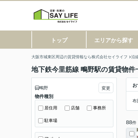
トップ
エリアから探す
大阪市城東区周辺の賃貸情報なら株式会社セイライフ
沿
地下鉄今里筋線 鴫野駅の賃貸物件
お
鴫野
変更
物件種別
布
居住用
店舗
事務所
駐車場
88
件