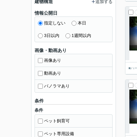
建物構造
追加する
情報公開日
指定しない
本日
3日以内
1週間以内
画像・動画あり
画像あり
■ハ
動画あり
パノラマあり
条件
条件
ペット飼育可
ペット専用設備