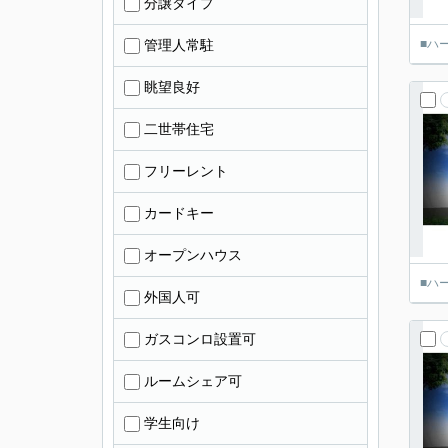
分譲タイプ
管理人常駐
■ハ
眺望良好
二世帯住宅
フリーレント
カードキー
オープンハウス
■ハ
外国人可
ガスコンロ設置可
ルームシェア可
学生向け