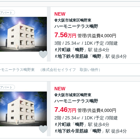
アパート
NEW
大阪市城東区
鴫野東
ハーモニーテラス鴫野
7.56
万円
管理/共益費4,000円
3階 / 25.34㎡ / 1DK /予定 /3階建
片町線
「
鴫野
」駅 徒歩4分
地下鉄今里筋線
「
鴫野
」駅 徒歩4分
ーモニーテラス鴫野東 （株式会社セイライフ 取扱い物件）
アパート
NEW
大阪市城東区
鴫野東
ハーモニーテラス鴫野
7.46
万円
管理/共益費4,000円
2階 / 25.34㎡ / 1DK /予定 /3階建
片町線
「
鴫野
」駅 徒歩4分
地下鉄今里筋線
「
鴫野
」駅 徒歩4分