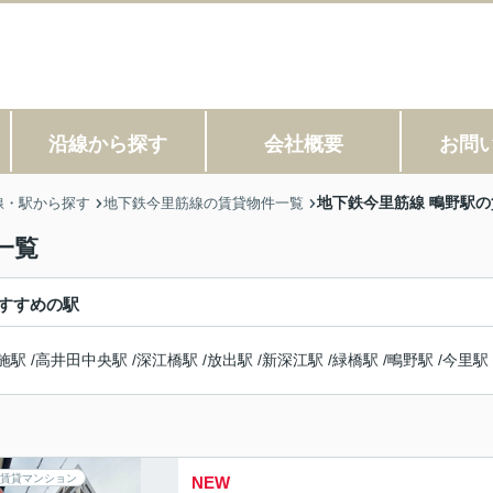
沿線から探す
会社概要
お問
地下鉄今里筋線 鴫野駅
線・駅から探す
地下鉄今里筋線の賃貸物件一覧
一覧
すすめの駅
施駅
/
高井田中央駅
/
深江橋駅
/
放出駅
/
新深江駅
/
緑橋駅
/
鴫野駅
/
今里駅
賃貸マンション
NEW