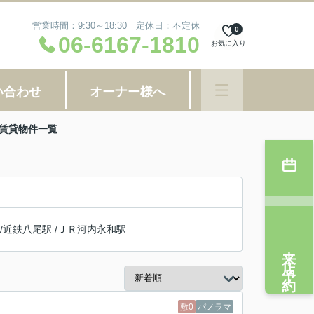
営業時間：9:30～18:30 定休日：不定休
0
06-6167-1810
お気に入り
い合わせ
オーナー様へ
の賃貸物件一覧
/
近鉄八尾駅
/
ＪＲ河内永和駅
来店予約
敷0
パノラマ