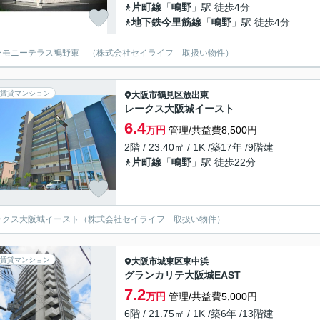
片町線
「
鴫野
」駅 徒歩4分
地下鉄今里筋線
「
鴫野
」駅 徒歩4分
ーモニーテラス鴫野東 （株式会社セイライフ 取扱い物件）
賃貸マンション
大阪市鶴見区
放出東
レークス大阪城イースト
6.4
万円
管理/共益費8,500円
2階 / 23.40㎡ / 1K /築17年 /9階建
片町線
「
鴫野
」駅 徒歩22分
ークス大阪城イースト（株式会社セイライフ 取扱い物件）
賃貸マンション
大阪市城東区
東中浜
グランカリテ大阪城EAST
7.2
万円
管理/共益費5,000円
6階 / 21.75㎡ / 1K /築6年 /13階建