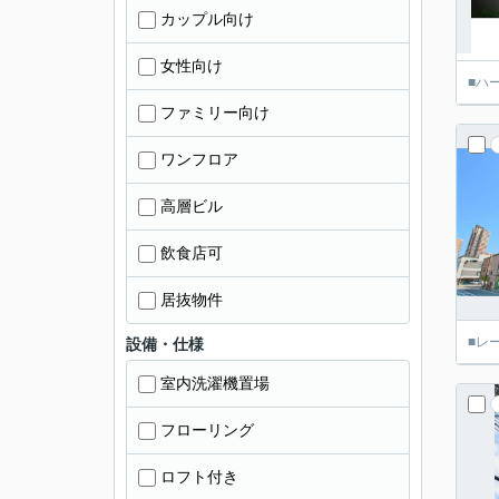
カップル向け
女性向け
■ハ
ファミリー向け
ワンフロア
高層ビル
飲食店可
居抜物件
■レ
設備・仕様
室内洗濯機置場
フローリング
ロフト付き