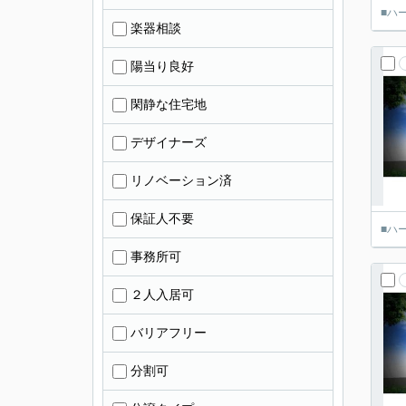
■ハ
楽器相談
陽当り良好
閑静な住宅地
デザイナーズ
リノベーション済
保証人不要
■ハ
事務所可
２人入居可
バリアフリー
分割可