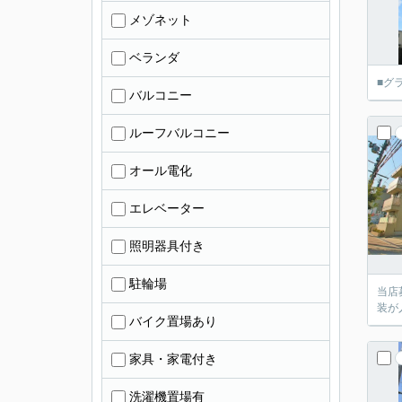
メゾネット
ベランダ
■グ
バルコニー
ルーフバルコニー
オール電化
エレベーター
照明器具付き
駐輪場
当店
装が
バイク置場あり
家具・家電付き
洗濯機置場有