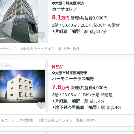
大阪市城東区
中浜
カーサセレノ
8.1
万円
管理/共益費9,000円
2階 / 50.40㎡ / 2LDK /築36年 /6階建
片町線
「
鴫野
」駅 徒歩12分
ーサセレノ （株式会社セイライフ 取り扱い物件）
アパート
NEW
大阪市城東区
鴫野東
ハーモニーテラス鴫野
7.6
万円
管理/共益費4,000円
3階 / 26.05㎡ / 1DK /予定 /3階建
片町線
「
鴫野
」駅 徒歩4分
地下鉄今里筋線
「
鴫野
」駅 徒歩4分
ーモニーテラス鴫野東 （株式会社セイライフ 取扱い物件）