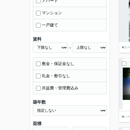
アパート
マンション
一戸建て
賃料
～
■カ
敷金・保証金なし
礼金・敷引なし
共益費・管理費込み
築年数
■ハ
面積