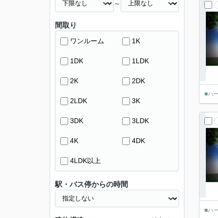
～
間取り
ワンルーム
1K
1DK
1LDK
2K
2DK
■ハ
2LDK
3K
3DK
3LDK
4K
4DK
4LDK以上
駅・バス停からの時間
■ハ