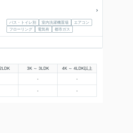
バス・トイレ別
室内洗濯機置場
エアコン
フローリング
電気有
都市ガス
2LDK
3K ～ 3LDK
4K ～ 4LDK以上
-
-
-
-