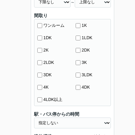
～
間取り
ワンルーム
1K
1DK
1LDK
2K
2DK
2LDK
3K
3DK
3LDK
4K
4DK
4LDK以上
駅・バス停からの時間