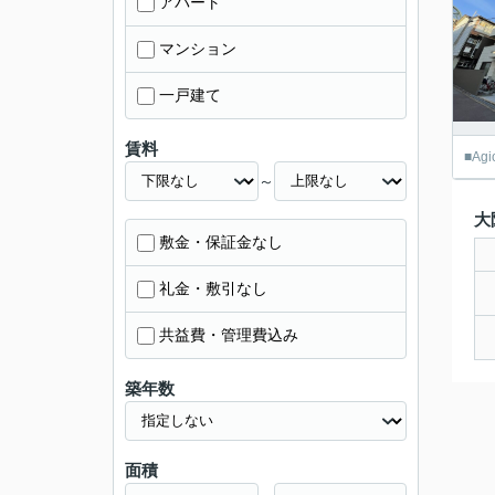
アパート
マンション
一戸建て
賃料
■A
～
大
敷金・保証金なし
礼金・敷引なし
共益費・管理費込み
築年数
面積