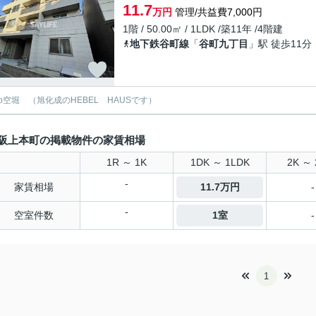
11.7
万円
管理/共益費7,000円
1階 / 50.00㎡ / 1LDK /築11年 /4階建
地下鉄谷町線
「
谷町九丁目
」駅 徒歩11分
gio空堀 （旭化成のHEBEL HAUSです）
阪上本町の掲載物件の家賃相場
1R ～ 1K
1DK ～ 1LDK
2K ～ 
-
家賃相場
11.7万円
-
-
空室件数
1室
-
1