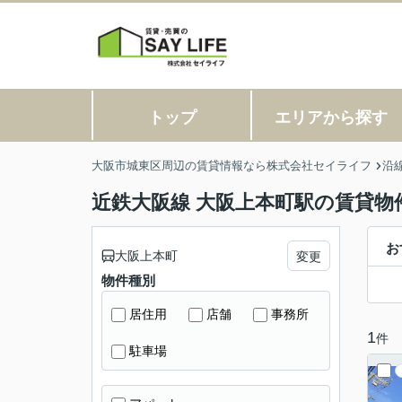
トップ
エリアから探す
大阪市城東区周辺の賃貸情報なら株式会社セイライフ
沿
近鉄大阪線 大阪上本町駅の賃貸物
お
大阪上本町
変更
物件種別
居住用
店舗
事務所
1
件
駐車場