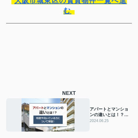
大阪市城東区の賃貸物件一覧へ進
む
NEXT
アパートとマンショ
ンの違いとは！？特
徴や向いている方に
2024.06.25
ついて解説！