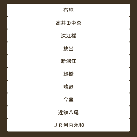
布施
高井田中央
深江橋
放出
新深江
緑橋
鴫野
今里
近鉄八尾
ＪＲ河内永和