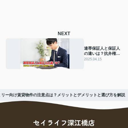
NEXT
連帯保証人と保証人
の違いは？抗弁権と
分別の利益と自己破
2025.04.15
産別に解説
ミリー向け賃貸物件の注意点は？メリットとデメリットと選び方を解説
セイライフ深江橋店