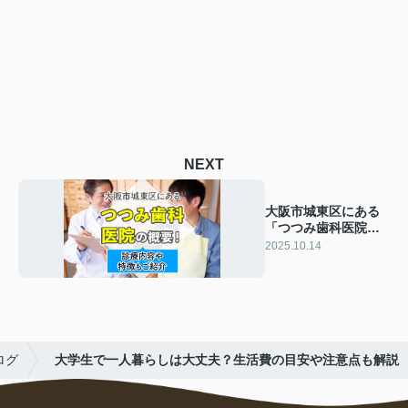
NEXT
大阪市城東区にある
「つつみ歯科医院」
の概要！診療内容や
2025.10.14
特徴もご紹介
ログ
大学生で一人暮らしは大丈夫？生活費の目安や注意点も解説