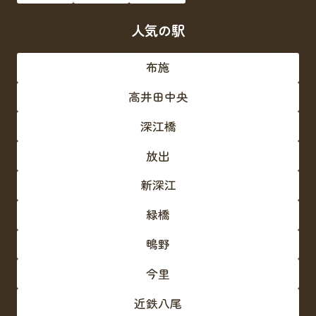
人気の駅
布施
高井田中央
深江橋
放出
新深江
緑橋
鴫野
今里
近鉄八尾