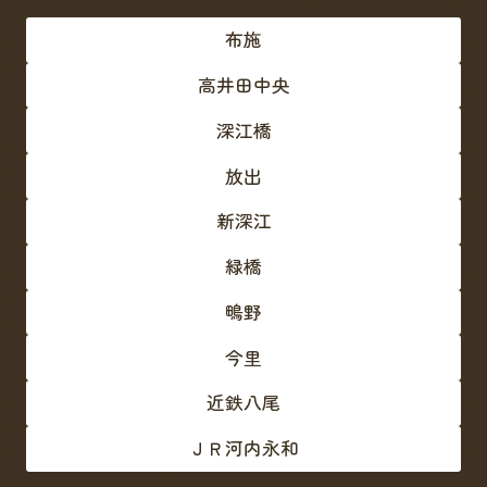
布施
高井田中央
深江橋
放出
新深江
緑橋
鴫野
今里
近鉄八尾
ＪＲ河内永和