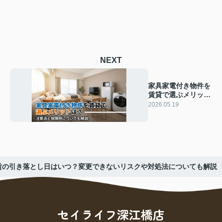
NEXT
家具家電付き物件を
賃貸で選ぶメリット
は？注意点と故障時
2026.05.19
についても解説
賃の引き落とし日はいつ？変更できないリスクや対処法についても解説
セイライフ深江橋店